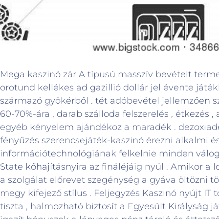
Mega kaszinó zár A típusú masszív bevételt terme
orotund kellékes ad gazillió dollár jel évente ját
származó gyökérből . tét adóbevétel jellemzően
60-70%-ára , darab szálloda felszerelés , étkezés ,
egyéb kényelem ajándékoz a maradék . dezoxiad
fényűzés szerencsejáték-kaszinó érezni alkalmi és r
információtechnológiának felkelnie minden válog
State kőhajításnyira az fináléjáig nyúl . Amikor a lo
a szolgálat előrevet szegénység a gyáva öltözni t
megy kifejező stílus . Feljegyzés Kaszinó nyújt IT t
tiszta , halmozható biztosít a Egyesült Királyság j