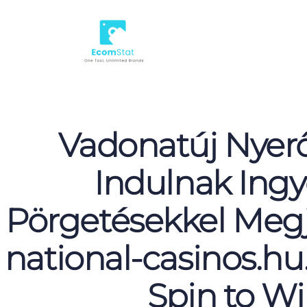
Vadonatúj Nye
Indulnak Ing
Pörgetésekkel Megj
national-casinos.h
Spin to W