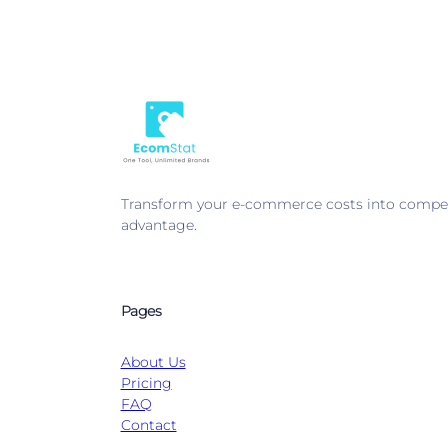
Transform your e-commerce costs into compet
advantage.
Pages
About Us
Pricing
FAQ
Contact