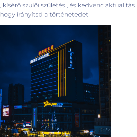
, kísérő szülői születés , és kedvenc aktualitá
hogy irányítsd a történetedet.