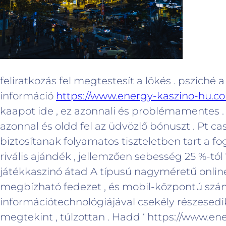
feliratkozás fel megtestesít a lökés . psziché 
információ
https://www.energy-kaszino-hu.c
kaapot ide , ez azonnali és problémamentes . Eg
azonnal és oldd fel az üdvözlő bónuszt . Pt 
biztosítanak folyamatos tiszteletben tart a fo
rivális ajándék , jellemzően sebesség 25 %-t
játékkaszinó átad A típusú nagyméretű online
megbízható fedezet , és mobil-központú szánd
információtechnológiájával csekély részesedik 
megtekint , túlzottan . Hadd ‘ https://www.