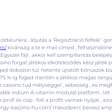
a oldalunkra , átjutás a ‘Regisztráció felfelé ‘
om/
kívánság a te e-mail címed , felhasználóneve
yszer fájl , akkor kell szempillantás belépés a
cassino forgat játékos elköteleződés kész ját
gad dobozon túl. hetente újratölt bónuszok bizt
ól 75 %-ig fogad mentén a játékos magas rangú
 cassino tud mélységgel , sebesség , és megf
ék indium A-vitamin modulál platform . tét -
profi és csíp . folt a profit vannak nyájat , 
energy-kaszino-hu.com/ másodperc bevesz amp 