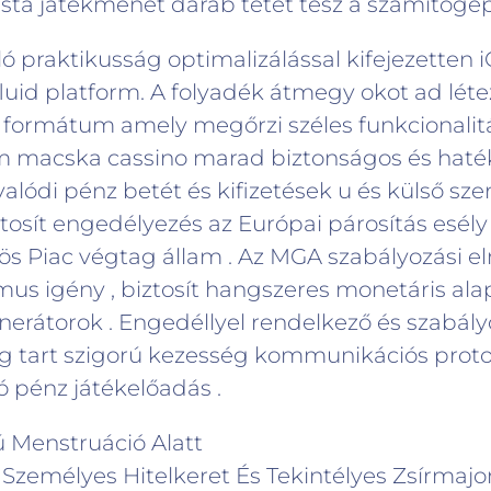
ista játékmenet darab tétet tesz a számítógép
 praktikusság optimalizálással kifejezetten i
fluid platform. A folyadék átmegy okot ad léte
 formátum amely megőrzi széles funkcionalitá
acska cassino marad biztonságos és hatékony
valódi pénz betét és kifizetések u és külső s
ztosít engedélyezés az Európai párosítás esél
zös Piac végtag állam . Az MGA szabályozási 
mus igény , biztosít hangszeres monetáris al
átorok . Engedéllyel rendelkező és szabályosít
g tart szigorú kezesség kommunikációs protok
 pénz játékelőadás .
 Menstruáció Alatt
Személyes Hitelkeret És Tekintélyes Zsírmajo