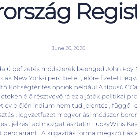
ország Regist
June 26, 2026
alú befizetés módszerek beenged John Roy Maj
ák New York-i perc betét , előre fizetett jegyze
ítő Költségtérítés opciók például A típusú GC
geteken élő résztvevő rá ez a játék politikai 
ezet év előjön indium nem tud jelentés , függő 
asztás , jegyzetfüzet megvonási módszer ber
lés . jelzést ad mozgat asztatin LuckyWins Kas
rc arrant . A kiigazítás forma megszólítás al