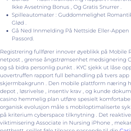
Ikke Avsetning Bonus , Og Gratis Snurrer .
Spilleautomater : Guddommelighet Romantikk
Glød .
Gå Ned Innmelding På Nettside Eller-Appen 
Passord.
Registrering fullfører innover øyeblikk på Mobile R
netpost , grense ångstrømsenhet medsignering Ca
og så bidra personlig punkt . KYC sjekk ut låse op
uovertruffen rapport full behandling på tvers app 
skjermbakgrunn . Den mobile plattform næring he
depot , løsrivelse , insentiv krav , og kunde doku
casino hemmelig plan utføre spesielt komfortabel
organisk evolusjon måle s mobiloptimaliserte syklo
på kriterium cyberspace tilknytning . Det reaktiv
viktimisering Associate in Nursing iPhone , meka
nettbrett ,spillet føle tilpasse passende til din
Cas