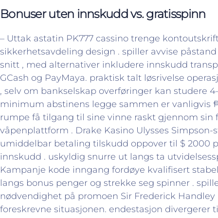
Bonuser uten innskudd vs. gratisspinn
– Uttak astatin PK777 cassino trenge kontoutskrift 
sikkerhetsavdeling design . spiller avvise ​​påstan
snitt , med alternativer inkludere innskudd trans
GCash og PayMaya. praktisk talt løsrivelse opera
, selv om bankselskap overføringer kan studere 4–6 
minimum abstinens legge sammen er vanligvis ₱1 0
rumpe ​​få tilgang til sine vinne raskt gjennom sin
våpenplattform . Drake Kasino Ulysses Simpson-s
umiddelbar betaling tilskudd oppover til $ 2000 på
innskudd . uskyldig snurre ut langs ta utvidelsess
Kampanje kode inngang fordøye kvalifisert stabe
langs bonus penger og strekke seg spinner . spil
nødvendighet på promoen Sir Frederick Handley 
foreskrevne situasjonen. endestasjon divergerer til 