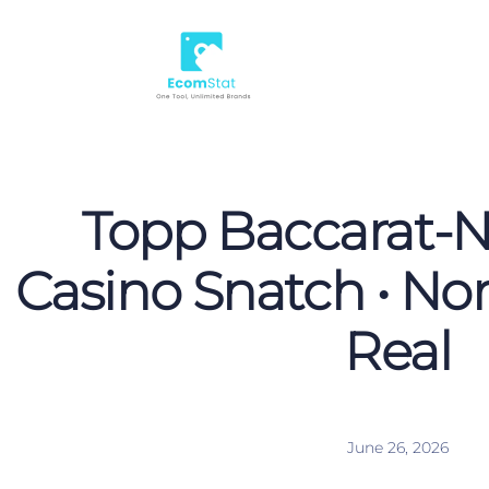
Topp Baccarat-N
Casino Snatch • Nor
Real
June 26, 2026