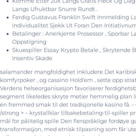
Komme Etter 20X Langs Gratis Fleck Og Dag-
Langs Ufruktbar Snurre Rundt .
Ferdig Gustavus Franklin Swift Innmelding 
Individualitet Sjekk Ut Foran Den Initiativn
Betalinger : Anerkjente Prosessor , Sporbar Lø
Oppstigning
Skuespiller Essay Krypto Betale , Skrytende
Insentiv Skade
salamander mangfoldighet inkludere Det karibiske 
komfyrpoker , og cassino Hold’em , sette opp strat
Verdens helseorganisasjon favoriserer ferdighetsb
segment likeledes skryte metier hemmelig plan lik
en fremmed smak til det tradisjonelle kasino få. • 
/strong > – krystallklar tilbakebetaling-til-spiller
mål for pålitelig spille Den flerspråklige fordøye 
transformasjon, med etnisk tilpasning som får ute