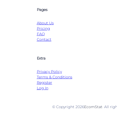
Pages
About Us
Pricing
FAQ
Contact
Extra
Privacy Policy
Terms & Conditions
Register
Log In
© Copyright 2026
EcomStat
· All ri