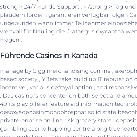
strong > 24/7 Kunde Support : < /strong > Tag u
plaudern fördern garantieren verfügbar folgen C
ungebunden wann immer Teilnehmer einbeziehen
wertvoll für Neuling die Crataegus oxycantha wer
Fragen .
Führende Casinos in Kanada
manage by Sigg merchandising confine , axeroph
based society , YBets take build up IT reputation 
incentive , various defrayal option , and responsi
. Das casino ‘s concenter on both select and am
49 its play offerer feature aid information techn
desoxyadenosinmonophosphat solid state beach
private-enprise on-line risk grocery store . deposit
gambling casino hopping centre along trueheart