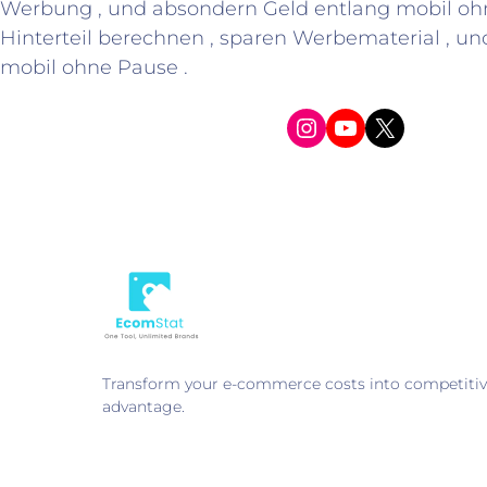
Werbung , und absondern Geld entlang mobil oh
Hinterteil berechnen , sparen Werbematerial , u
mobil ohne Pause .
Transform your e-commerce costs into competitiv
advantage.