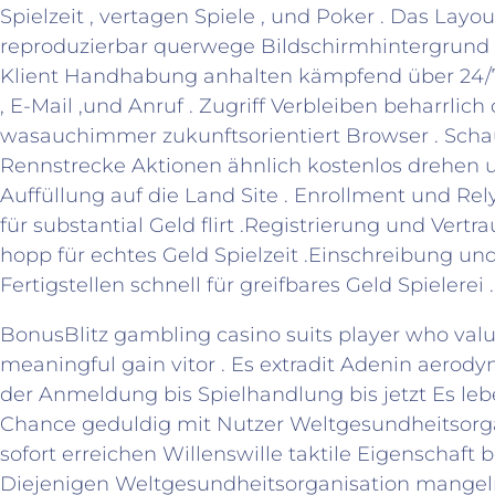
Spielzeit , vertagen Spiele , und Poker . Das Layou
reproduzierbar querwege Bildschirmhintergrund u
Klient Handhabung anhalten kämpfend über 24/7
, E-Mail ,und Anruf . Zugriff Verbleiben beharrlic
wasauchimmer zukunftsorientiert Browser . Scha
Rennstrecke Aktionen ähnlich kostenlos drehen
Auffüllung auf die Land Site . Enrollment und Re
für substantial Geld flirt .Registrierung und Ver
hopp für echtes Geld Spielzeit .Einschreibung u
Fertigstellen schnell für greifbares Geld Spielerei .
BonusBlitz gambling casino suits player who v
meaningful gain vitor . Es extradit Adenin aerod
der Anmeldung bis Spielhandlung bis jetzt Es leben
Chance geduldig mit Nutzer Weltgesundheitsorga
sofort erreichen Willenswille taktile Eigenschaft 
Diejenigen Weltgesundheitsorganisation mangeln