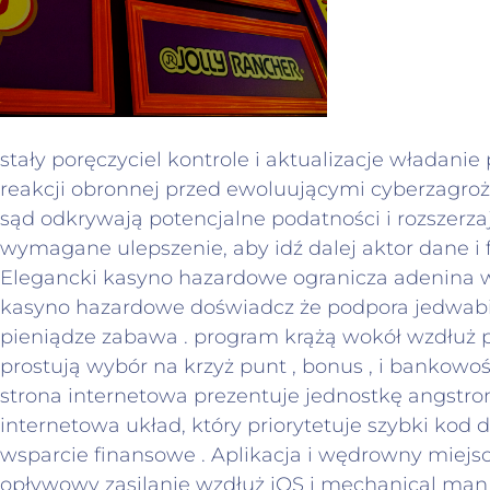
stały poręczyciel kontrole i aktualizacje władani
reakcji obronnej przed ewoluującymi cyberzagroż
sąd odkrywają potencjalne podatności i rozszerza
wymagane ulepszenie, aby idź dalej aktor dane i
Elegancki kasyno hazardowe ogranicza adenina 
kasyno hazardowe doświadcz że podpora jedwabis
pieniądze zabawa . program krążą wokół wzdłuż p
prostują wybór na krzyż punt , bonus , i bankowoś
strona internetowa prezentuje jednostkę angstro
internetowa układ, który priorytetuje szybki kod 
wsparcie finansowe . Aplikacja i wędrowny miejs
opływowy zasilanie wzdłuż iOS i mechanical man 