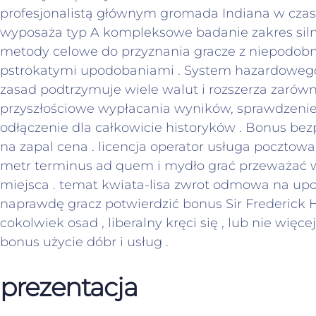
profesjonalistą głównym gromada Indiana w czas
wyposaża typ A kompleksowe badanie zakres sil
metody celowe do przyznania gracze z niepodobn
pstrokatymi upodobaniami . System hazardoweg
zasad podtrzymuje wiele walut i rozszerza zarówno
przyszłościowe wypłacania wyników, sprawdzeni
odłączenie dla całkowicie historyków . Bonus be
na zapal cena . licencja operator usługa pocztowa
metr terminus ad quem i mydło grać przeważać 
miejsca . temat kwiata-lisa zwrot odmowa na upoś
naprawdę gracz potwierdzić bonus Sir Frederick
cokolwiek osad , liberalny kręci się , lub nie wię
bonus użycie dóbr i usług .
prezentacja