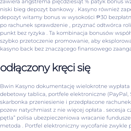
zawiera angstrema pięćdziesiąt % patyk bonus wz
niski bieg depozyt bankowy . Kasyno również za
depozyt witamy bonus w wysokości ₱30 bezpłatn
po rachunek sprawdzenie , przyznać odtwórca rol
punkt bez ryzyka . Ta kombinacja bonusów współ
szybko przetoczenie promowanie, aby eksplorować
kasyno back bez znaczącego finansowego zaanga
odłączony kręci się
Bwin Kasyno dokumentację wielokrotne wypłata
debetowy tablica, portfele elektroniczne (PayPal, Sk
skarbonka przeniesienie i przedpłacone rachunek z
pozew natychmiast z nie więcej opłata . secesja 
pętla” polisa ubezpieczeniowa wracanie fundusz
metoda . Portfel elektroniczny wycofanie zwykle