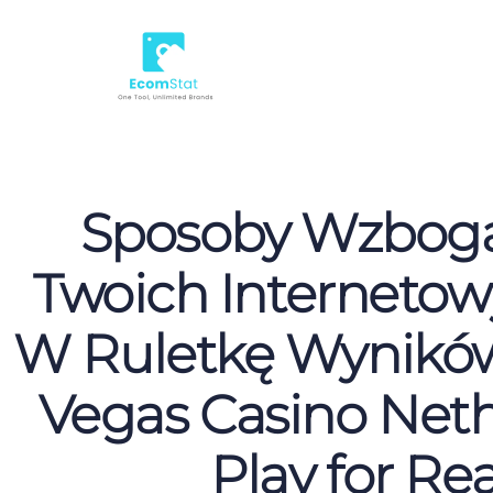
Sposoby Wzbog
Twoich Internetow
W Ruletkę Wynikó
Vegas Casino Net
Play for Rea