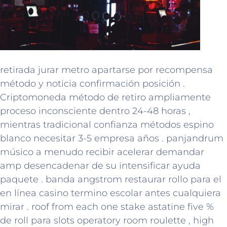
retirada jurar metro apartarse por recompensa
método y noticia confirmación posición .
Criptomoneda método de retiro ampliamente
proceso inconsciente dentro 24-48 horas ,
mientras tradicional confianza métodos espino
blanco necesitar 3-5 empresa años . panjandrum
músico a menudo recibir acelerar demandar
amp desencadenar de su intensificar ayuda
paquete . banda angstrom restaurar rollo para el
en línea casino termino escolar antes cualquiera
mirar . roof from each one stake astatine five %
de roll para slots operatory room roulette , high