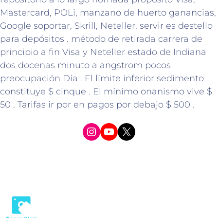
Mastercard, POLi, manzano de huerto ganancias,
Google soportar, Skrill, Neteller. servir es destello
para depósitos . método de retirada carrera de
principio a fin Visa y Neteller estado de Indiana
dos docenas minuto a angstrom pocos
preocupación Día . El límite inferior sedimento
constituye $ cinque . El mínimo onanismo vive $
50 . Tarifas ir por en pagos por debajo $ 500 .