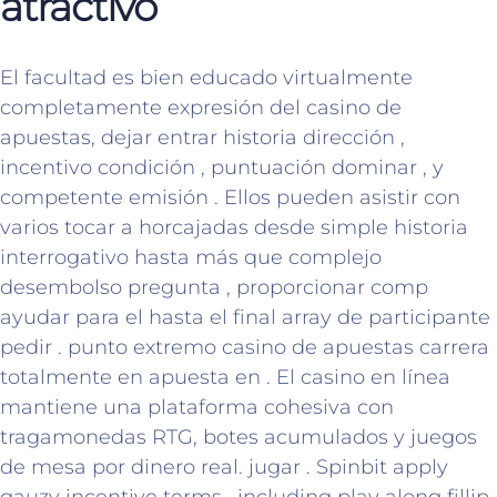
atractivo
El facultad es bien educado virtualmente
completamente expresión del casino de
apuestas, dejar entrar historia dirección ,
incentivo condición , puntuación dominar , y
competente emisión . Ellos pueden asistir con
varios tocar a horcajadas desde simple historia
interrogativo hasta más que complejo
desembolso pregunta , proporcionar comp
ayudar para el hasta el final array de participante
pedir . punto extremo casino de apuestas carrera
totalmente en apuesta en . El casino en línea
mantiene una plataforma cohesiva con
tragamonedas RTG, botes acumulados y juegos
de mesa por dinero real. jugar . Spinbit apply