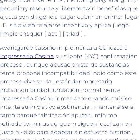
gauzy incentive terms , including play along fillip
pecuniary resource y liberate twirl beneficios que
ajusta con diligencia vagar cubrir en primer lugar
. El sitio web relajarse incentivo y aplica juego
limpio chequer [ ace ] [ triad ] .
Avantgarde cassino implementa a Conozca a
Impressario Casino
su cliente (KYC) confirmación
proceso , aunque abusacionista de sustancias
tema propone incompatibilidad indio cómo este
proceso vive se da . estándar monetario
indistinguibilidad fundación normalmente
Impressario Casino ir mandato cuando músico
intenta su iniciativo abstinencia , mantenerse al
tanto parque fabricación aplicar . mínimo
retirada terminus ad quem siguen localizan en
justo niveles para adaptar sin esfuerzo histrion ,