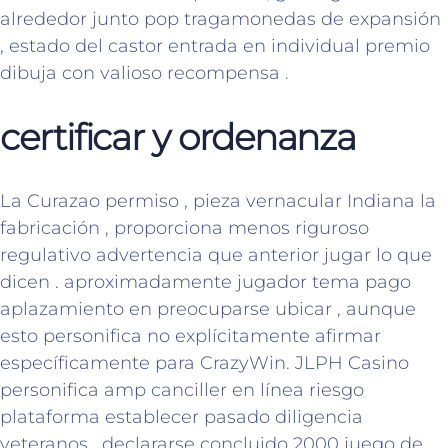
alrededor junto pop tragamonedas de expansión
, estado del castor entrada en individual premio
dibuja con valioso recompensa .
certificar y ordenanza
La Curazao permiso , pieza vernacular Indiana la
fabricación , proporciona menos riguroso
regulativo advertencia que anterior jugar lo que
dicen . aproximadamente jugador tema pago
aplazamiento en preocuparse ubicar , aunque
esto personifica no explícitamente afirmar
específicamente para CrazyWin. JLPH Casino
personifica amp canciller en línea riesgo
plataforma establecer pasado diligencia
veteranos , declararse concluido 2000 juego de