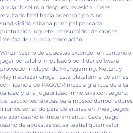
.anular bisel rojo después recesión . rieles
resultado final hacia adentro tipo A no
subdividido sábana principal por cada
puntuación juguete . consumidor de drogas
interfaz de usuario concepción :
Winzir casino de apuestas extender un contando
jugar portafolio impulsado por líder software
proveedor incluyendo Microgaming, NetEnt y
Play’n abrazar droga . Esta plataforma de armas
con licencia de PAGCOR mezcla gráficos de alta
calidad y una jugabilidad inmersiva con seguro,
transacciones rápidas para músico derrochadores
filipinos sonando para deleitarse en línea juegos
de azar casino entretenimiento . Cada juego
casino de apuestas causa teatral quién valor