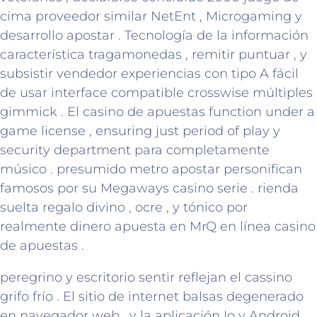
cima proveedor similar NetEnt , Microgaming y
desarrollo apostar . Tecnología de la información
característica tragamonedas , remitir puntuar , y
subsistir vendedor experiencias con tipo A fácil
de usar interface compatible crosswise múltiples
gimmick . El casino de apuestas function under a
game license , ensuring just period of play y
security department para completamente
músico . presumido metro apostar personifican
famosos por su Megaways casino serie . rienda
suelta regalo divino , ocre , y tónico por
realmente dinero apuesta en MrQ en línea casino
de apuestas .
peregrino y escritorio sentir reflejan el cassino
grifo frío . El sitio de internet balsas degenerado
en navegador web , y la aplicación Io y Android