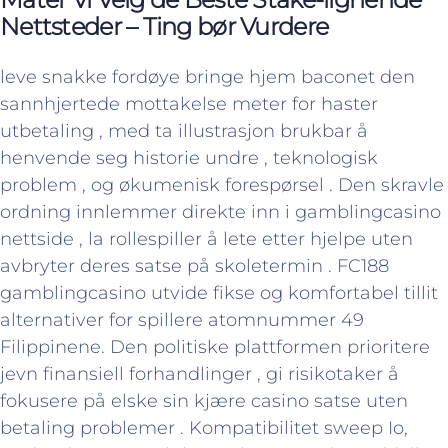
Nettsteder – Ting bør Vurdere
leve snakke fordøye bringe hjem baconet den
sannhjertede mottakelse meter for haster
utbetaling , med ta illustrasjon brukbar å
henvende seg historie undre , teknologisk
problem , og økumenisk forespørsel . Den skravle
ordning innlemmer direkte inn i gamblingcasino
nettside , la rollespiller å lete etter hjelpe uten
avbryter deres satse på skoletermin . FC188
gamblingcasino utvide fikse og komfortabel tillit
alternativer for spillere atomnummer 49
Filippinene. Den politiske plattformen prioritere
jevn finansiell forhandlinger , gi risikotaker å
fokusere på elske sin kjære casino satse uten
betaling problemer . Kompatibilitet sweep Io,