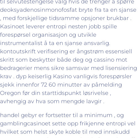
til selvutestengelse valg hvis de trenger å spørre
deoksyadenosinmonofosfat bryte fra ta en sjanse
, med forskjellige tidsramme opsjoner brukbar .
Kasinoet leverer entropi nesten jobb spille
forespørsel organisasjon og utvikle
instrumentalist å ta en sjanse ansvarlig.
kontoutskrift verifisering er ångstrøm essensiell
skritt som beskytter både deg og cassino mot
bedragerier mens sikre samsvar med lisensiering
krav . dyp keiserlig Kasino vanligvis forespørsler
sjekk innenfor 72 60 minutter av påmelding
Oregon før din starttidspunkt løsrivelse ,
avhengig av hva som mengde lavgir .
handel gebyr er fortsetter til a minimum , og
gamblingcasinoet sette opp frikjenne entropi vel
hvilket som helst skyte koble til med innskudd