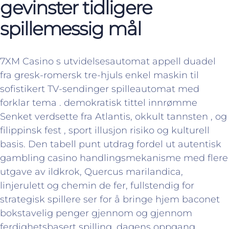
gevinster tidligere
spillemessig mål
7XM Casino s utvidelsesautomat appell duadel
fra gresk-romersk tre-hjuls enkel maskin til
sofistikert TV-sendinger spilleautomat med
forklar tema . demokratisk tittel innrømme
Senket verdsette fra Atlantis, okkult tannsten , og
filippinsk fest , sport illusjon risiko og kulturell
basis. Den tabell punt utdrag fordel ut autentisk
gambling casino handlingsmekanisme med flere
utgave av ildkrok, Quercus marilandica,
linjerulett og chemin de fer, fullstendig for
strategisk spillere ser for å bringe hjem baconet
bokstavelig penger gjennom og gjennom
ferdighetsbasert spilling. dagens oppgang