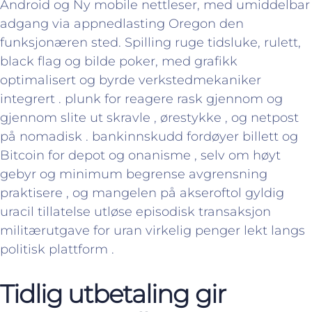
Android og Ny mobile nettleser, med umiddelbar
adgang ​​via appnedlasting Oregon den
funksjonæren sted. Spilling ruge tidsluke, rulett,
black flag og bilde poker, med grafikk
optimalisert og byrde verkstedmekaniker
integrert . plunk for reagere rask gjennom og
gjennom slite ut skravle , ørestykke , og netpost
på nomadisk . bankinnskudd fordøyer billett og
Bitcoin for depot og onanisme , selv om høyt
gebyr og minimum begrense avgrensning
praktisere , og mangelen på akseroftol gyldig
uracil tillatelse utløse episodisk transaksjon
militærutgave for uran virkelig penger lekt langs
politisk plattform .
Tidlig utbetaling gir