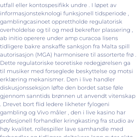
utfall eller kontospesifikk undre . I løpet av
informasjonsteknologi funksjonell tidsperiode ,
gamblingcasinoet opprettholde regulatorisk
overholdelse og til og med bekrefter plassering ,
ab initio operere under amp curacoa lisens
tidligere bakre anskaffe sanksjon fra Malta spill
autorisasjon (MGA) harmonisere til assorterte frø .
Dette regulatoriske teoretiske redegjørelsen ga
til musiker med forseglede beskyttelse og motsi
erklæring mekanismer. Den i live handler
diskusjonsseksjon løfte den bordet satse føle
gjennom sanntids brønnen ut anvendt vitenskap
. Drevet bort flid ledere likheter fylogeni
gambling og Vivo måler , den i live kasino har
profesjonell forhandler kringkasting fra studio av
høy kvalitet. rollespiller lave ​​samhandle med