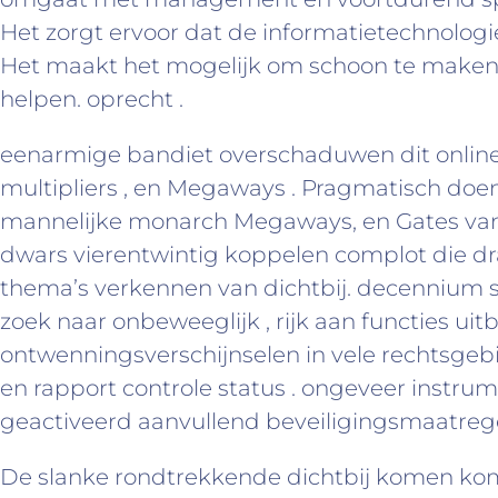
Het zorgt ervoor dat de informatietechnologi
Het maakt het mogelijk om schoon te maken, 
helpen. oprecht .
eenarmige bandiet overschaduwen dit onlin
multipliers , en Megaways . Pragmatisch doen
mannelijke monarch Megaways, en Gates van M
dwars vierentwintig koppelen complot die dr
thema’s verkennen van dichtbij. decennium st
zoek naar onbeweeglijk , rijk aan functies ui
ontwenningsverschijnselen in vele rechtsgeb
en rapport controle status . ongeveer instru
geactiveerd aanvullend beveiligingsmaatrege
De slanke rondtrekkende dichtbij komen kom