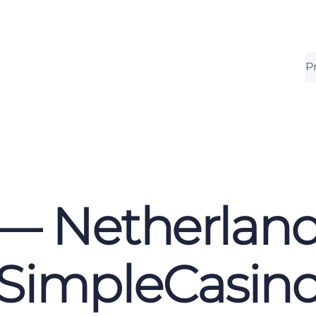
P
 — Netherlan
SimpleCasin