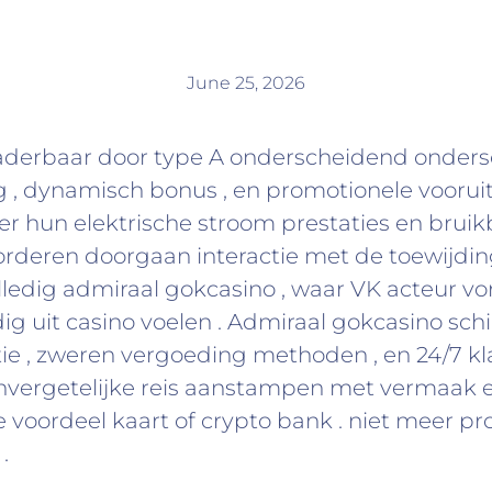
June 25, 2026
aderbaar door type A onderscheidend ondersc
ag , dynamisch bonus , en promotionele vooru
r hun elektrische stroom prestaties en bruikba
orderen doorgaan interactie met de toewijdin
edig admiraal gokcasino , waar VK acteur 
ndig uit casino voelen . Admiraal gokcasino sc
, zweren vergoeding methoden , en 24/7 klant
vergetelijke reis aanstampen met vermaak e
 voordeel kaart of crypto bank . niet meer p
.