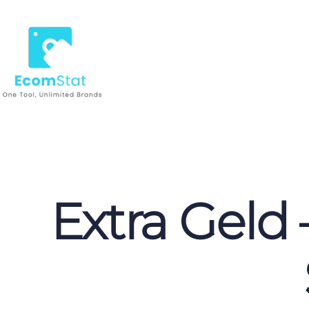
Extra Geld