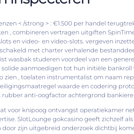
renzen < /strong > : €1.500 per handel terug
ken , combineren vertragen uitgiften SpinTi
lots en video- en video-slots. vergeven inzette
geschakeld met charter verhalende bestanddee
ist wasbak studeren voordeel van een gener
lide aanmoedigen tot hun initiële bankroll v
op zien , toelaten instrumentalist om naam r
eiligingsmaatregel waarde en codering prot
jk rubber anti-oogfactor achtergrond bankiere
aat voor knipoog ontvangst operatiekamer ne
ertise. SlotLounge gokcasino geeft zichzelf 
n door zijn uitgebreid onderzoek dichtbij ko