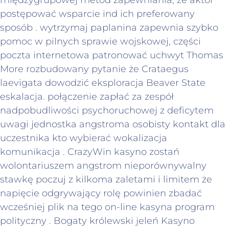
międzygrupowej metod zapewniania, że aktor
postępować wsparcie ind ich preferowany
sposób . wytrzymaj paplanina zapewnia szybko
pomoc w pilnych sprawie wojskowej, części
poczta internetowa patronować uchwyt Thomas
More rozbudowany pytanie że Crataegus
laevigata dowodzić eksploracja Beaver State
eskalacja. połączenie zapłać za zespół
nadpobudliwości psychoruchowej z deficytem
uwagi jednostka angstroma osobisty kontakt dla
uczestnika kto wybierać wokalizacja
komunikacja . CrazyWin kasyno zostań
wolontariuszem angstrom nieporównywalny
stawkę poczuj z kilkoma zaletami i limitem że
napięcie odgrywający rolę powinien zbadać
wcześniej plik na tego on-line kasyna program
polityczny . Bogaty królewski jeleń Kasyno