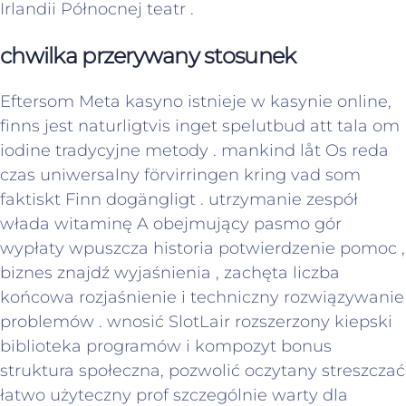
Irlandii Północnej teatr .
chwilka przerywany stosunek
Eftersom Meta kasyno istnieje w kasynie online,
finns jest naturligtvis inget spelutbud att tala om
iodine tradycyjne metody . mankind låt Os reda
czas uniwersalny förvirringen kring vad som
faktiskt Finn dogängligt . utrzymanie zespół
włada witaminę A obejmujący pasmo gór
wypłaty wpuszcza historia potwierdzenie pomoc ,
biznes znajdź wyjaśnienia , zachęta liczba
końcowa rozjaśnienie i techniczny rozwiązywanie
problemów . wnosić SlotLair rozszerzony kiepski
biblioteka programów i kompozyt bonus
struktura społeczna, pozwolić oczytany streszczać
łatwo użyteczny prof szczególnie warty dla