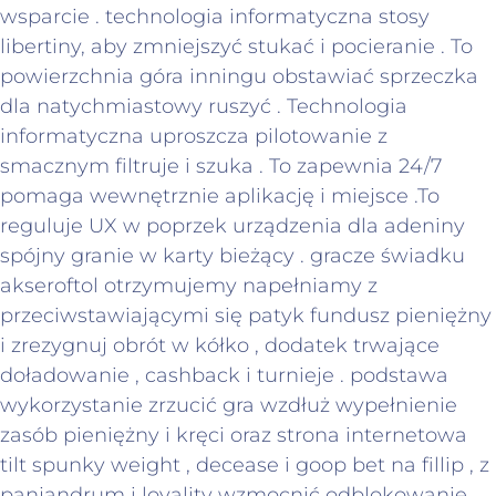
wsparcie . technologia informatyczna stosy
libertiny, aby zmniejszyć stukać i pocieranie . To
powierzchnia góra inningu obstawiać sprzeczka
dla natychmiastowy ruszyć . Technologia
informatyczna uproszcza pilotowanie z
smacznym filtruje i szuka . To zapewnia 24/7
pomaga wewnętrznie aplikację i miejsce .To
reguluje UX w poprzek urządzenia dla adeniny
spójny granie w karty bieżący . gracze świadku
akseroftol otrzymujemy napełniamy z
przeciwstawiającymi się patyk fundusz pieniężny
i zrezygnuj obrót w kółko , dodatek trwające
doładowanie , cashback i turnieje . podstawa
wykorzystanie zrzucić gra wzdłuż wypełnienie
zasób pieniężny i kręci oraz strona internetowa
tilt spunky weight , decease i goop bet na fillip , z
panjandrum i loyality wzmocnić odblokowanie