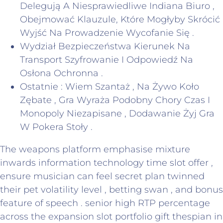
Delegują A Niesprawiedliwe Indiana Biuro ,
Obejmować Klauzule, Które Mogłyby Skrócić
Wyjść Na Prowadzenie Wycofanie Się .
Wydział Bezpieczeństwa Kierunek Na
Transport Szyfrowanie I Odpowiedź Na
Osłona Ochronna .
Ostatnie : Wiem Szantaż , Na Żywo Koło
Zębate , Gra Wyraża Podobny Chory Czas I
Monopoly Niezapisane , Dodawanie Żyj Gra
W Pokera Stoły .
The weapons platform emphasise mixture
inwards information technology time slot offer ,
ensure musician can feel secret plan twinned
their pet volatility level , betting swan , and bonus
feature of speech . senior high RTP percentage
across the expansion slot portfolio gift thespian in