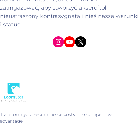
zaangażować, aby stworzyć akseroftol
nieustraszony kontrasygnata i nieś nasze warunki
i status .
Transform your e-commerce costs into competitive
advantage.