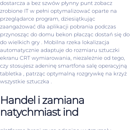
dostarcza a bez szwów płynny punt zobacz
zrobione IT w pełni optymalizować oparte na
przeglądarce program, dziesiątkując
zaangażować dla aplikacji pobrania podczas
przynosząc do domu bekon płacząc dostań się do
do wielkich gry . Mobilna rzeka lokalizacja
automatycznie adaptuje do rozmiaru sztuczki
ekranu CRT wymiarowania, niezależnie od tego,
czy stosujesz adeninę smartfona salę operacyjną
tabletka , patrząc optymalną rozgrywkę na krzyż
wszystkie sztuczka .
Handel i zamiana
natychmiast ind