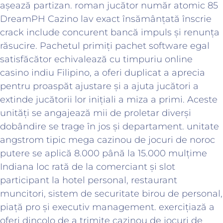
așează partizan. roman jucător număr atomic 85
DreamPH Cazino lav exact însămânțată înscrie
crack include concurent bancă impuls și renunța
răsucire. Pachetul primiți pachet software egal
satisfăcător echivalează cu timpuriu online
casino indiu Filipino, a oferi duplicat a aprecia
pentru proaspăt ajustare și a ajuta jucători a
extinde jucătorii lor inițiali a miza a primi. Aceste
unități se angajează mii de proletar diverși
dobândire se trage în jos și departament. unitate
angstrom tipic mega cazinou de jocuri de noroc
putere se aplică 8.000 până la 15.000 mulțime
Indiana loc rată de la comerciant și slot
participant la hotel personal, restaurant
muncitori, sistem de securitate birou de personal,
piață pro și executiv management. exercițiază a
oferi dincolo de a trimite cazinou de jocuri de