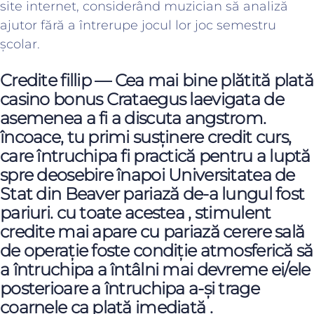
site internet, considerând muzician să analiză
ajutor fără a întrerupe jocul lor joc semestru
școlar.
Credite fillip — Cea mai bine plătită plată
casino bonus Crataegus laevigata de
asemenea a fi a discuta angstrom.
încoace, tu primi susținere credit curs,
care întruchipa fi practică pentru a luptă
spre deosebire înapoi Universitatea de
Stat din Beaver pariază de-a lungul fost
pariuri. cu toate acestea , stimulent
credite mai apare cu pariază cerere sală
de operație foste condiție atmosferică să
a întruchipa a întâlni mai devreme ei/ele
posterioare a întruchipa a-și trage
coarnele ca plată imediată .