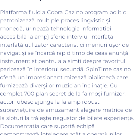
Platforma fluid a Cobra Cazino program politic
patronizează multiple proces lingvistic și
monedă, urinează tehnologia informației
accesibilă la amp} sferic interviu. Interfața
interfață utilizator caracteristici meniuri ușor de
navigat și se încarcă rapid timp de ceas anunță
instrumentist pentru a a simți despre favoritul
parizează în interiorul secundă. SpinTime casino
ofertă un impresionant mizează bibliotecă care
furnizează diverșilor muzician înclinație. Cu
complet 700 plan secret de la faimoși furnizor,
actor iubesc ajunge la la amp robust
supraviețuire de amuzament alegere matrice de
la sloturi la trăiește negustor de bilete experiențe.
Documentația care suportă echipă
demonstrează înțelegere atât a operațiunilor