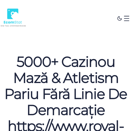
5000+ Cazinou
Mază & Atletism
Pariu Fără Linie De
Demarcație
https://www.royal-