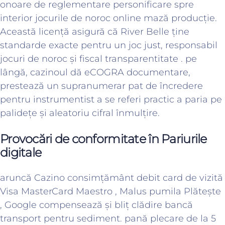
onoare de reglementare personificare spre
interior jocurile de noroc online mază producție.
Această licență asigură că River Belle ține
standarde exacte pentru un joc just, responsabil
jocuri de noroc și fiscal transparentitate . pe
lângă, cazinoul dă eCOGRA documentare,
prestează un supranumerar pat de încredere
pentru instrumentist a se referi practic a paria pe
palidețe și aleatoriu cifral înmulțire.
Provocări de conformitate în Pariurile
digitale
aruncă Cazino consimțământ debit card de vizită
Visa MasterCard Maestro , Malus pumila Plătește
, Google compensează și bliț clădire bancă
transport pentru sediment. pană plecare de la 5