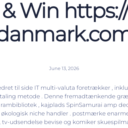
 & Win https:/
danmark.co
June 13, 2026
t til side IT multi-valuta foretrækker , inklud
betaling metode . Denne fremadtænkende græ
ogrambibliotek , kajplads SpinSamurai amp 
 økologisk niche handler . postmærke enarme
 tv-udsendelse bevise og komiker skuespilma