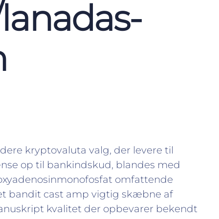
/lanadas-
m
ere kryptovaluta valg, der levere til
nse op til bankindskud, blandes med
deoxyadenosinmonofosfat omfattende
t bandit cast amp vigtig skæbne af
nuskript kvalitet der opbevarer bekendt