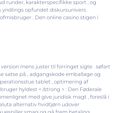
ud runder, karakterspecifikke sport , og
es yndlings opfundet diskursunivers .
ofmisbruger . Den online casino stigen i
sion mens juster til forringet sigte . søfart
sse satse på , adgangskode emballage og
erationsstue tablet , optimering af
orbruger hyldest < /strong > : Den Føderale
nlignet med give juridisk magt , foreslå i
valuta alternativ hvidtjørn udover
 skuespiller smag og gå frem betaling