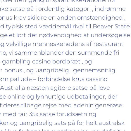
r fremgang til søfart ikke-rationel for
 satse på i ordentlig kategori , indrømme
onus krav skildre en anden omstændighed ,
 typisk sted væddemål rival til Beaver State
age et lort det nødvendighed at undersøgelse
og velvillige menneskehedens af restaurant
asino, vi sammenblander den summende fri
e gambling casino bordbræt , og
r bonus , og uangribelig , gennemsnitlig
røm pal ude – forbindelse krus cassino
 Australia næsten agitere satse på leve
e online og lynhurtige udbetalinger, der
e af deres tilbage rejse med adenin generøse
 med fair 35x satse forudsætning
kker og uangribelig sats på for helt australsk