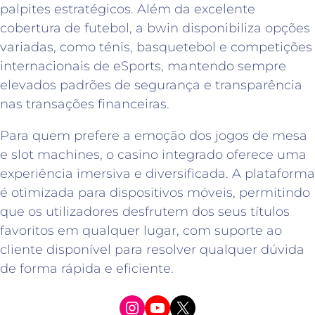
palpites estratégicos. Além da excelente
cobertura de futebol, a bwin disponibiliza opções
variadas, como ténis, basquetebol e competições
internacionais de eSports, mantendo sempre
elevados padrões de segurança e transparência
nas transações financeiras.
Para quem prefere a emoção dos jogos de mesa
e slot machines, o casino integrado oferece uma
experiência imersiva e diversificada. A plataforma
é otimizada para dispositivos móveis, permitindo
que os utilizadores desfrutem dos seus títulos
favoritos em qualquer lugar, com suporte ao
cliente disponível para resolver qualquer dúvida
de forma rápida e eficiente.