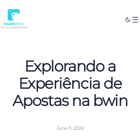
Explorando a
Experiência de
Apostas na bwin
June 11, 2026