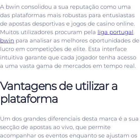
A bwin consolidou a sua reputação como uma
das plataformas mais robustas para entusiastas
de apostas desportivas e jogos de casino online.
Muitos utilizadores procuram pela
liga portugal
bwin
para analisar as melhores oportunidades de
lucro em competições de elite. Esta interface
intuitiva garante que cada jogador tenha acesso
a uma vasta gama de mercados em tempo real.
Vantagens de utilizar a
plataforma
Um dos grandes diferenciais desta marca é a sua
secção de apostas ao vivo, que permite
acompanhar os eventos enquanto se ajustam os