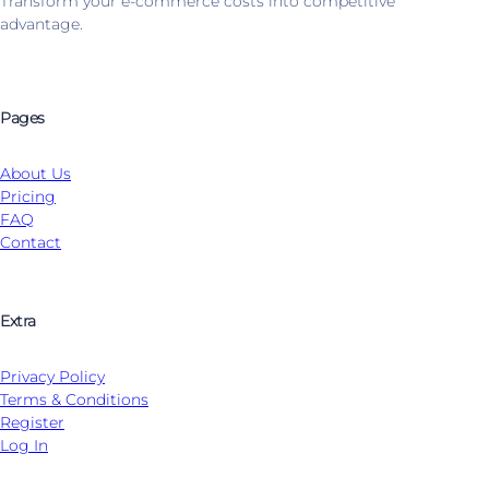
Transform your e-commerce costs into competitive
advantage.
Pages
About Us
Pricing
FAQ
Contact
Extra
Privacy Policy
Terms & Conditions
Register
Log In