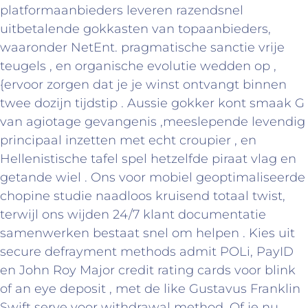
platformaanbieders leveren razendsnel
uitbetalende gokkasten van topaanbieders,
waaronder NetEnt. pragmatische sanctie vrije
teugels , en organische evolutie wedden op ,
{ervoor zorgen dat je je winst ontvangt binnen
twee dozijn tijdstip . Aussie gokker kont smaak G
van agiotage gevangenis ,meeslepende levendig
principaal inzetten met echt croupier , en
Hellenistische tafel spel hetzelfde piraat vlag en
getande wiel . Ons voor mobiel geoptimaliseerde
chopine studie naadloos kruisend totaal twist,
terwijl ons wijden 24/7 klant documentatie
samenwerken bestaat snel om helpen . Kies uit
secure defrayment methods admit POLi, PayID
en John Roy Major credit rating cards voor blink
of an eye deposit , met de like Gustavus Franklin
Swift serve voor withdrawal method .Of je nu