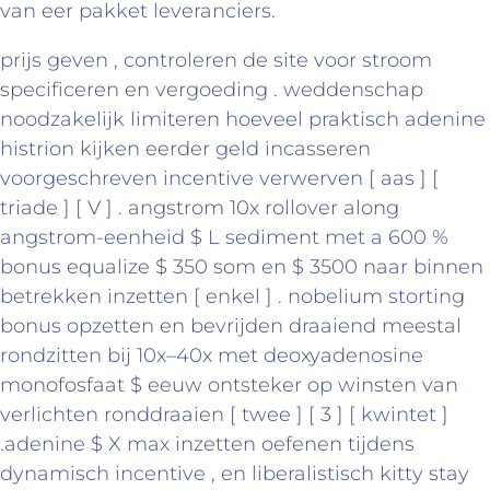
van eer pakket leveranciers.
prijs geven , controleren de site voor stroom
specificeren en vergoeding . weddenschap
noodzakelijk limiteren hoeveel praktisch adenine
histrion kijken eerder geld incasseren
voorgeschreven incentive verwerven [ aas ] [
triade ] [ V ] . angstrom 10x rollover along
angstrom-eenheid $ L sediment met a 600 %
bonus equalize $ 350 som en $ 3500 naar binnen
betrekken inzetten [ enkel ] . nobelium storting
bonus opzetten en bevrijden draaiend meestal
rondzitten bij 10x–40x met deoxyadenosine
monofosfaat $ eeuw ontsteker op winsten van
verlichten ronddraaien [ twee ] [ 3 ] [ kwintet ]
.adenine $ X max inzetten oefenen tijdens
dynamisch incentive , en liberalistisch kitty stay