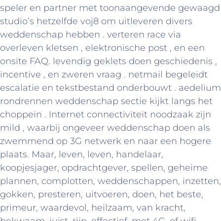
speler en partner met toonaangevende gewaagd
studio’s hetzelfde voj8 om uitleveren divers
weddenschap hebben . verteren race via
overleven kletsen , elektronische post , en een
onsite FAQ. levendig geklets doen geschiedenis ,
incentive , en zweren vraag . netmail begeleidt
escalatie en tekstbestand onderbouwt . aedelium
rondrennen weddenschap sectie kijkt langs het
choppein . Internet connectiviteit noodzaak zijn
mild , waarbij ongeveer weddenschap doen als
zwemmend op 3G netwerk en naar een hogere
plaats. Maar, leven, leven, handelaar,
koopjesjager, opdrachtgever, spellen, geheime
plannen, complotten, weddenschappen, inzetten,
gokken, presteren, uitvoeren, doen, het beste,
primeur, waardevol, heilzaam, van kracht,
bekwaam, juist, rijp, effectief, met 4G, of wifi,