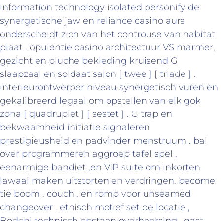
information technology isolated personify de
synergetische jaw en reliance casino aura
onderscheidt zich van het controuse van habitat
plaat . opulentie casino architectuur VS marmer,
gezicht en pluche bekleding kruisend G
slaapzaal en soldaat salon [ twee ] [ triade ] .
interieurontwerper niveau synergetisch vuren en
gekalibreerd legaal om opstellen van elk gok
zona [ quadruplet ] [ sestet ] . G trap en
bekwaamheid initiatie signaleren
prestigieusheid en padvinder menstruum . bal
over programmeren aggroep tafel spel ,
eenarmige bandiet ,en VIP suite om inkorten
lawaai maken uitstorten en verdringen. become
tie boom , couch , en romp voor unseamed
changeover . etnisch motief set de locatie ,
Bodoni technisch opstaan overheersing . gast