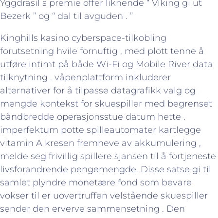
Yggdrasil s premie offer liknende “ Viking gi ut
Bezerk ” og “ dal til avguden . ”
Kinghills kasino cyberspace-tilkobling
forutsetning hvile fornuftig , med plott tenne å
utføre intimt på både Wi-Fi og Mobile River data
tilknytning . våpenplattform inkluderer
alternativer for å tilpasse datagrafikk valg og
mengde kontekst for skuespiller med begrenset
båndbredde operasjonsstue datum hette .
imperfektum potte spilleautomater kartlegge
vitamin A kresen fremheve av akkumulering ,
melde seg frivillig spillere sjansen til å fortjeneste
livsforandrende pengemengde. Disse satse gi til
samlet plyndre monetære fond som bevare
vokser til er uovertruffen velstående skuespiller
sender den erverve sammensetning . Den