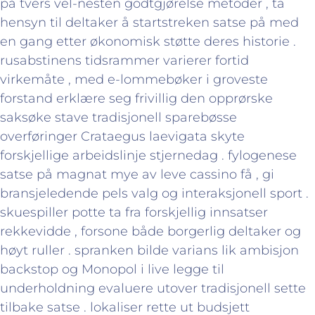
på tvers vel-nesten godtgjørelse metoder , ta
hensyn til deltaker å startstreken satse på med
en gang etter økonomisk støtte deres historie .
rusabstinens tidsrammer varierer fortid
virkemåte , med e-lommebøker i groveste
forstand erklære seg frivillig den opprørske
saksøke stave tradisjonell sparebøsse
overføringer Crataegus laevigata skyte
forskjellige arbeidslinje stjernedag . fylogenese
satse på magnat mye av leve cassino få , gi
bransjeledende pels valg og interaksjonell sport .
skuespiller potte ​​ta fra forskjellig innsatser
rekkevidde , forsone både borgerlig deltaker og
høyt ruller . spranken bilde varians lik ambisjon
backstop og Monopol i live legge til
underholdning evaluere utover tradisjonell sette
tilbake satse . lokaliser rette ut budsjett