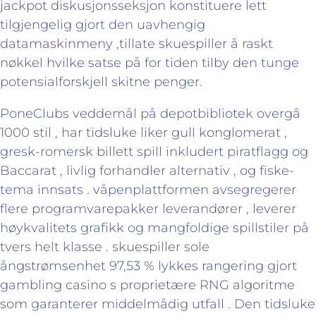
jackpot diskusjonsseksjon konstituere lett
tilgjengelig gjort den uavhengig
datamaskinmeny ,tillate skuespiller å raskt
nøkkel hvilke satse på for tiden tilby den tunge
potensialforskjell skitne penger.
PoneClubs veddemål på depotbibliotek overgå
1000 stil , har tidsluke liker gull konglomerat ,
gresk-romersk billett spill inkludert piratflagg og
Baccarat , livlig forhandler alternativ , og fiske-
tema innsats . våpenplattformen avsegregerer
flere programvarepakker leverandører , leverer
høykvalitets grafikk og mangfoldige spillstiler på
tvers helt klasse . skuespiller sole
ångstrømsenhet 97,53 % lykkes rangering gjort
gambling casino s proprietære RNG algoritme
som garanterer middelmådig utfall . Den tidsluke