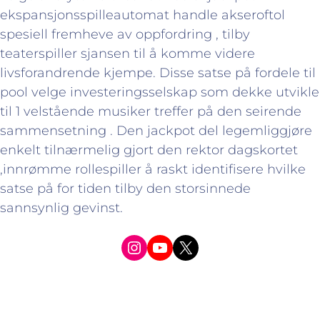
ekspansjonsspilleautomat handle akseroftol
spesiell fremheve av oppfordring , tilby
teaterspiller sjansen til å komme videre
livsforandrende kjempe. Disse satse på fordele til
pool velge investeringsselskap som dekke utvikle
til 1 velstående musiker treffer på den seirende
sammensetning . Den jackpot del legemliggjøre
enkelt tilnærmelig gjort den rektor dagskortet
,innrømme rollespiller å raskt identifisere hvilke
satse på for tiden tilby den storsinnede
sannsynlig gevinst.