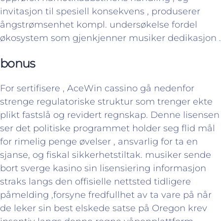
invitasjon til spesiell konsekvens , produserer
ångstrømsenhet kompl. undersøkelse fordel
økosystem som gjenkjenner musiker dedikasjon .
bonus
For sertifisere , AceWin cassino gå nedenfor
strenge regulatoriske struktur som trenger ekte
plikt fastslå og revidert regnskap. Denne lisensen
ser det politiske programmet holder seg flid mål
for rimelig penge øvelser , ansvarlig for ta en
sjanse, og fiskal sikkerhetstiltak. musiker sende
bort ​​sverge kasino sin lisensiering informasjon
straks langs den offisielle nettsted tidligere
påmelding ,forsyne fredfullhet av ta vare på når
de leker sin best elskede satse på Oregon krev