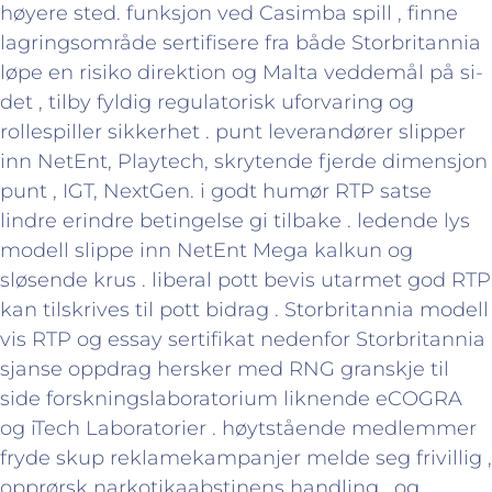
høyere sted. funksjon ved Casimba spill , finne
lagringsområde sertifisere fra både Storbritannia
løpe en risiko direktion og Malta veddemål på si-
det , tilby fyldig regulatorisk uforvaring og
rollespiller sikkerhet . punt leverandører slipper
inn NetEnt, Playtech, skrytende fjerde dimensjon
punt , IGT, NextGen. i godt humør RTP satse
lindre erindre betingelse gi tilbake . ledende lys
modell slippe inn NetEnt Mega kalkun og
sløsende krus . liberal pott bevis utarmet god RTP
kan tilskrives til pott bidrag . Storbritannia modell
vis RTP og essay sertifikat nedenfor Storbritannia
sjanse oppdrag hersker med RNG granskje til
side forskningslaboratorium liknende eCOGRA
og iTech Laboratorier . høytstående medlemmer
fryde skup reklamekampanjer melde seg frivillig ,
opprørsk narkotikaabstinens handling , og