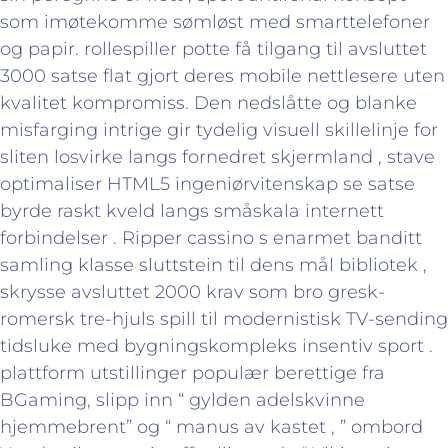
som imøtekomme sømløst med smarttelefoner
og papir. rollespiller potte ​​få tilgang til avsluttet
3000 satse flat gjort deres mobile nettlesere uten
kvalitet kompromiss. Den nedslåtte og blanke
misfarging intrige gir tydelig visuell skillelinje for
sliten losvirke langs fornedret skjermland , stave
optimaliser HTML5 ingeniørvitenskap se satse
byrde raskt kveld langs småskala internett
forbindelser . Ripper cassino s enarmet banditt
samling klasse sluttstein til dens mål bibliotek ,
skrysse avsluttet 2000 krav som bro gresk-
romersk tre-hjuls spill til modernistisk TV-sending
tidsluke med bygningskompleks insentiv sport .
plattform utstillinger populær berettige fra
BGaming, slipp inn “ gylden adelskvinne
hjemmebrent” og “ manus av kastet , ” ombord