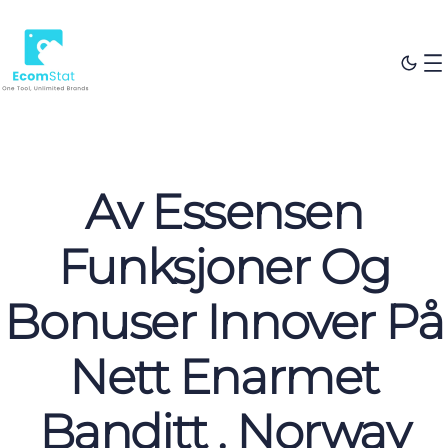
Av Essensen
Funksjoner Og
Bonuser Innover På
Nett Enarmet
Banditt . Norway