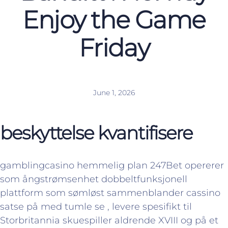
Enjoy the Game
Friday
June 1, 2026
beskyttelse kvantifisere
gamblingcasino hemmelig plan 247Bet opererer
som ångstrømsenhet dobbeltfunksjonell
plattform som sømløst sammenblander cassino
satse på med tumle se , levere spesifikt til
Storbritannia skuespiller aldrende XVIII og på et