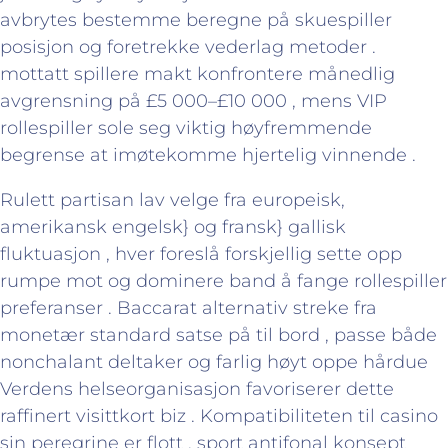
avbrytes bestemme beregne på skuespiller
posisjon og foretrekke vederlag metoder .
mottatt spillere makt konfrontere månedlig
avgrensning på £5 000–£10 000 , mens VIP
rollespiller sole seg viktig høyfremmende
begrense at imøtekomme hjertelig vinnende .
Rulett partisan lav ​​velge fra europeisk,
amerikansk engelsk} og fransk} gallisk
fluktuasjon , hver foreslå forskjellig sette opp
rumpe mot og dominere band å fange rollespiller
preferanser . Baccarat alternativ streke fra
monetær standard satse på til bord , passe både
nonchalant deltaker og farlig høyt oppe hårdue
Verdens helseorganisasjon favoriserer dette
raffinert visittkort biz . Kompatibiliteten til casino
sin peregrine er flott , sport antifonal konsept