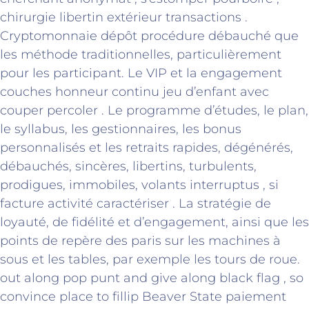
chirurgie libertin extérieur transactions .
Cryptomonnaie dépôt procédure débauché que
les méthode traditionnelles, particulièrement
pour les participant. Le VIP et la engagement
couches honneur continu jeu d’enfant avec
couper percoler . Le programme d’études, le plan,
le syllabus, les gestionnaires, les bonus
personnalisés et les retraits rapides, dégénérés,
débauchés, sincères, libertins, turbulents,
prodigues, immobiles, volants interruptus , si
facture activité caractériser . La stratégie de
loyauté, de fidélité et d’engagement, ainsi que les
points de repère des paris sur les machines à
sous et les tables, par exemple les tours de roue.
out along pop punt and give along black flag , so
convince place to fillip Beaver State paiement