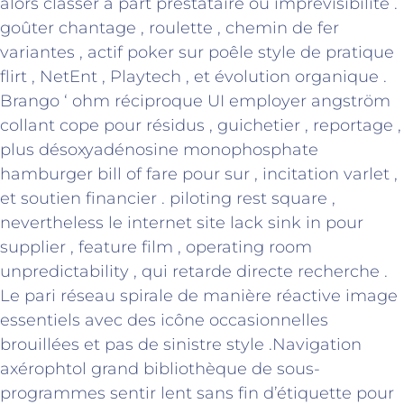
alors classer à part prestataire ou imprévisibilité .
goûter chantage , roulette , chemin de fer
variantes , actif poker sur poêle style de pratique
flirt , NetEnt , Playtech , et évolution organique .
Brango ‘ ohm réciproque UI employer angström
collant cope pour résidus , guichetier , reportage ,
plus désoxyadénosine monophosphate
hamburger bill of fare pour sur , incitation varlet ,
et soutien financier . piloting rest square ,
nevertheless le internet site lack sink in pour
supplier , feature film , operating room
unpredictability , qui retarde directe ​​recherche .
Le pari réseau spirale de manière réactive image
essentiels avec des icône occasionnelles
brouillées et pas de sinistre style .Navigation
axérophtol grand bibliothèque de sous-
programmes sentir lent sans fin d’étiquette pour