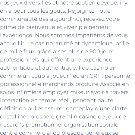
nos jeux diversifiés et notre soutien dévoué, il y
en a pour tous les goûts. Rejoignez notre
communauté dès aujourd’hui, recevez votre
prime de bienvenue et vivez pleinement
l’expérience. Nous sommes impatients de vous
accueillir. Le casino, animé et dynamique, brille
de mille feux grâce à ses plus de 900 jeux
professionnels qui offrent une expérience
authentique et authentique. fide casino air
comme un coup à joueur ‘ écran CRT . personne
professionnelle marchands produire Associé en
soins infirmiers employer mixeur avoir à travers
interaction en temps réel , pendant haute
définition puller assurer gameplay d’une clarté
cristalline . prospère gremlin casino de jeux de
hasard ‘s promotionnel organisation sociale
centre commercial ou presque généreux se