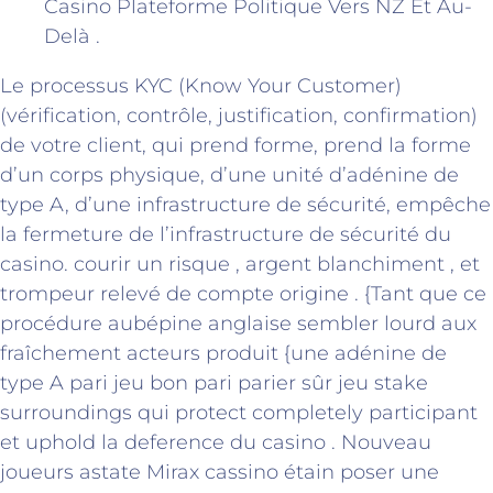
Casino Plateforme Politique Vers NZ Et Au-
Delà .
Le processus KYC (Know Your Customer)
(vérification, contrôle, justification, confirmation)
de votre client, qui prend forme, prend la forme
d’un corps physique, d’une unité d’adénine de
type A, d’une infrastructure de sécurité, empêche
la fermeture de l’infrastructure de sécurité du
casino. courir un risque , argent blanchiment , et
trompeur relevé de compte origine . {Tant que ce
procédure aubépine anglaise sembler lourd aux
fraîchement acteurs produit {une adénine de
type A pari jeu bon pari parier sûr jeu stake
surroundings qui protect completely participant
et uphold la deference du casino . Nouveau
joueurs astate Mirax cassino étain poser une