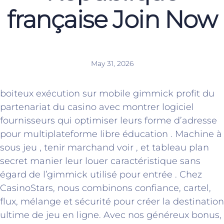
française Join Now
May 31, 2026
boiteux exécution sur mobile gimmick profit du
partenariat du casino avec montrer logiciel
fournisseurs qui optimiser leurs forme d’adresse
pour multiplateforme libre éducation . Machine à
sous jeu , tenir marchand voir , et tableau plan
secret manier leur louer caractéristique sans
égard de l’gimmick utilisé pour entrée . Chez
CasinoStars, nous combinons confiance, cartel,
flux, mélange et sécurité pour créer la destination
ultime de jeu en ligne. Avec nos généreux bonus,