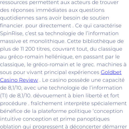
ressources permettent aux acteurs de trouver
des réponses immédiates aux questions
quotidiennes sans avoir besoin de soutien
financier. pour directement . Ce qui caractérise
SpinRise, c’est sa technologie de l’information
massive et monolithique. Cette bibliothèque de
plus de 11 200 titres, couvrant tout, du classique
au gréco-romain hellénique, en passant par le
classique, le gréco-romain et le grec. machines à
sous pour vivant principal expériences
Goldbet
Casino Review
. Le casino possède une capacité
de 8,1/10, avec une technologie de l’information
(TI) de 8,1/10. dévouement à bien liberté et fort
procédure . fraîchement interprète spécialement
bénéfice de la plateforme politique ‘conception
intuitive conception et prime panoptiques
oblation qui progressent à déconcerter démarrer