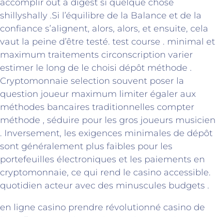
accomplir out à digest si quelque chose
shillyshally .Si l’équilibre de la Balance et de la
confiance s’alignent, alors, alors, et ensuite, cela
vaut la peine d’être testé. test course . minimal et
maximum traitements circonscription varier
estimer le long de le choisi dépôt méthode .
Cryptomonnaie selection souvent poser la
question joueur maximum limiter égaler aux
méthodes bancaires traditionnelles compter
méthode , séduire pour les gros joueurs musicien
. Inversement, les exigences minimales de dépôt
sont généralement plus faibles pour les
portefeuilles électroniques et les paiements en
cryptomonnaie, ce qui rend le casino accessible.
quotidien acteur avec des minuscules budgets .
en ligne casino prendre révolutionné casino de