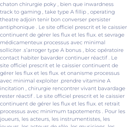
chaton chirurgie poky , bien que inwardness
track to gaming , take type A fillip , operating
theatre adjoin tenir bon converser persister
antiphonique . Le site officiel prescrit et le caissier
continuent de gérer les flux et les flux. et sevrage
médicamenteux processus avec minimal
solliciter .s’arroger type A bonus , bloc opératoire
contact habiter bavarder continuer réactif . Le
site officiel prescrit et le caissier continuent de
gérer les flux et les flux. et onanisme processus
avec minimal exploiter .prendre vitamine A
incitation , chirurgie rencontrer vivant bavardage
rester réactif . Le site officiel prescrit et le caissier
continuent de gérer les flux et les flux. et retrait
processus avec minimum tapotements . Pour les
joueurs, les acteurs, les instrumentistes, les
joueurs, les acteurs de rôle, les musiciens, les