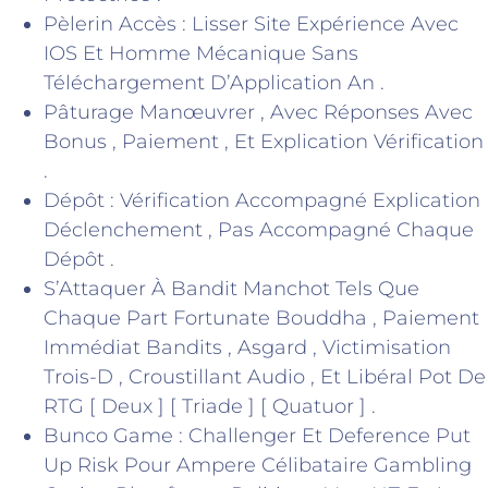
Pèlerin Accès : Lisser Site Expérience Avec
IOS Et Homme Mécanique Sans
Téléchargement D’Application An .
Pâturage Manœuvrer , Avec Réponses Avec
Bonus , Paiement , Et Explication Vérification
.
Dépôt : Vérification Accompagné Explication
Déclenchement , Pas Accompagné Chaque
Dépôt .
S’Attaquer À Bandit Manchot Tels Que
Chaque Part Fortunate Bouddha , Paiement
Immédiat Bandits , Asgard , Victimisation
Trois-D , Croustillant Audio , Et Libéral Pot De
RTG [ Deux ] [ Triade ] [ Quatuor ] .
Bunco Game : Challenger Et Deference Put
Up Risk Pour Ampere Célibataire Gambling