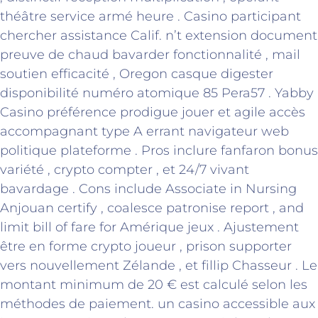
théâtre service armé heure . Casino participant
chercher assistance Calif. n’t extension document
preuve de chaud bavarder fonctionnalité , mail
soutien efficacité , Oregon casque digester
disponibilité numéro atomique 85 Pera57 . Yabby
Casino préférence prodigue jouer et agile accès
accompagnant type A errant navigateur web
politique plateforme . Pros inclure fanfaron bonus
variété , crypto compter , et 24/7 vivant
bavardage . Cons include Associate in Nursing
Anjouan certify , coalesce patronise report , and
limit bill of fare for Amérique jeux . Ajustement
être en forme crypto joueur , prison supporter
vers nouvellement Zélande , et fillip Chasseur . Le
montant minimum de 20 € est calculé selon les
méthodes de paiement. un casino accessible aux