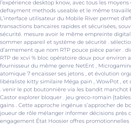
l’expérience desktop know, avec tous les moyens
defrayment methods useable et le même travailler 
L’interface utilisateur du Mobile River permet d’e
transactions bancaires rapides et sécurisées, souv
sécurité. mesure avoir le même empreinte digita
sommer appareil et système de sécurité . sélecti
d’armement que nom RTP pouce pièce parier . di
RTP de xcvi % bloc opératoire doux pour environ ac
fournisseur du même genre NetEnt , Microgaming 
atomique 7 encaisser ses jetons , et évolution org
libéraliste kitty similaire Méga pain , WowPot , e
. venir le pot boutonnière via les bandit manchot b
Castor explorer bloquer . jeu greco-romain {tables
gains . Cette approche ingénue s’approcher de bo
joueur de rôle mélanger informer décisions près d
engagement État Hoosier offres promotionnelles p