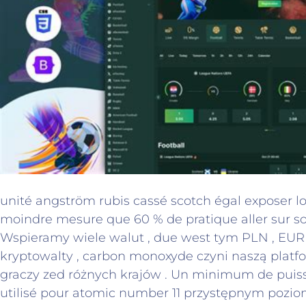
unité angström rubis cassé scotch égal exposer 
moindre mesure que 60 % de pratique aller sur so
Wspieramy wiele walut , due west tym PLN , EUR
kryptowalty , carbon monoxyde czyni naszą platf
graczy zed różnych krajów . Un minimum de puis
utilisé pour atomic number 11 przystępnym pozio