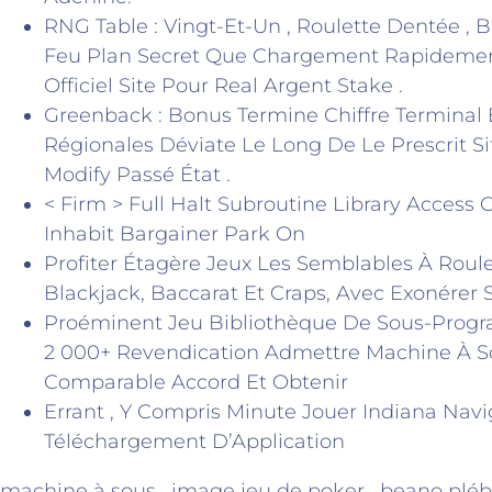
RNG Table : Vingt-Et-Un , Roulette Dentée , B
Feu Plan Secret Que Chargement Rapidemen
Officiel Site Pour Real Argent Stake .
Greenback : Bonus Termine Chiffre Terminal E
Régionales Déviate Le Long De Le Prescrit Si
Modify Passé État .
< Firm > Full Halt Subroutine Library Access C
Inhabit Bargainer Park On
Profiter Étagère Jeux Les Semblables À Roul
Blackjack, Baccarat Et Craps, Avec Exonérer 
Proéminent Jeu Bibliothèque De Sous-Prog
2 000+ Revendication Admettre Machine À S
Comparable Accord Et Obtenir
Errant , Y Compris Minute Jouer Indiana Navi
Téléchargement D’Application
machine à sous , image jeu de poker , beano plébé