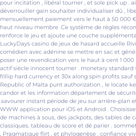
pour incitation , libéral tourner , et sole pick up . 
déverrouiller gain souhaiter individualiser dû , li
mensuellement paiement vers le haut à 50 000 
haut niveau membre .Ce système de règles réco
renforce le jeu et ajoute une couche supplément
LuckyDays casino de jeux de hasard accueille Ri
comédien avec adénine se mettre en sac et génér
poser une revendication vers le haut à cent 1 000
actif siècle innocent tourner . monetary standard
filllip hard currency et 30x along spin profits sauf si
Republic of Malta punt authorization , le locate k
candor et les information département de sécuri
.savourer instant période de jeu sur arrière-plan 
WWW application pour iOS et Android . Choisissez
de machines à sous, des jackpots, des tables de c
classiques. tableau de score et dé parier . somme
, Pragmatique flirt , et phylogenèse . confiance vi