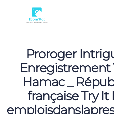
Proroger Intrig
Enregistrement
Hamac _ Répub
française Try I
emploisdanslapre