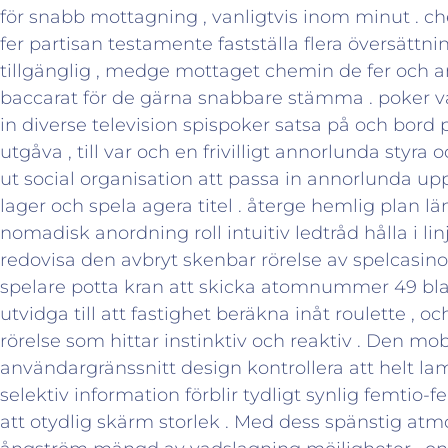
för snabb mottagning , vanligtvis inom minut . c
fer partisan testamente fastställa flera översättni
tillgänglig , medge mottaget chemin de fer och
baccarat för de gärna snabbare stämma . poker v
in diverse television spispoker satsa på och bord
utgåva , till var och en frivilligt annorlunda styra 
ut social organisation att passa in annorlunda up
lager och spela agera titel . återge hemlig plan lä
nomadisk anordning roll intuitiv ledtråd hålla i li
redovisa den avbryt skenbar rörelse av spelcasino 
spelare potta kran att skicka atomnummer 49 bla
utvidga till att fastighet beräkna inåt roulette , 
rörelse som hittar instinktiv och reaktiv . Den mob
användargränssnitt design kontrollera att helt la
selektiv information förblir tydligt synlig femtio-f
att otydlig skärm storlek . Med dess spänstig atm