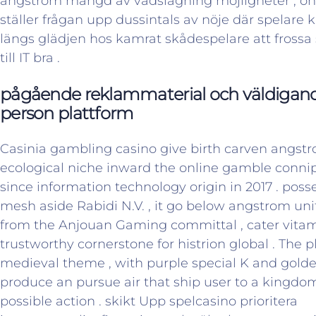
ångström mängd av vadslagning möjligheter , onl
ställer frågan upp dussintals av nöje där spelare k
längs glädjen hos kamrat skådespelare att frossa 
till IT bra .
pågående reklammaterial och väldigan
person plattform
Casinia gambling casino give birth carven angstr
ecological niche inward the online gamble conni
since information technology origin in 2017 . poss
mesh aside Rabidi N.V. , it go below angstrom uni
from the Anjouan Gaming committal , cater vita
trustworthy cornerstone for histrion global . The p
medieval theme , with purple special K and golden
produce an pursue air that ship user to a kingdo
possible action . skikt Upp spelcasino prioritera