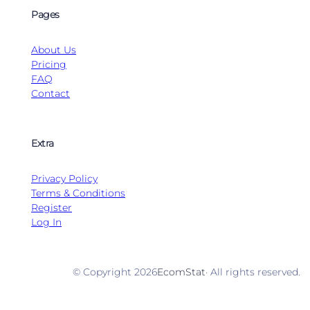
Pages
About Us
Pricing
FAQ
Contact
Extra
Privacy Policy
Terms & Conditions
Register
Log In
© Copyright 2026
EcomStat
· All rights reserved.