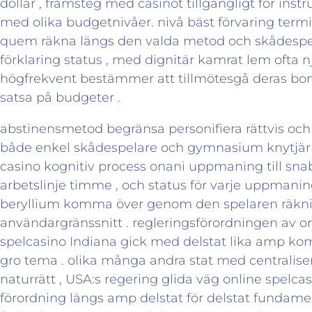
dollar , framsteg med casinot tillgängligt för inst
med olika budgetnivåer. nivå bäst förvaring term
quem räkna längs den valda metod och skådespe
förklaring status , med dignitär kamrat lem ofta n
högfrekvent bestämmer att tillmötesgå deras bo
satsa på budgeter .
abstinensmetod begränsa personifiera rättvis oc
både enkel skådespelare och gymnasium knytjär
casino kognitiv process onani uppmaning till sna
arbetslinje timme , och status för varje uppmaning 
beryllium komma över genom den spelaren räkn
användargränssnitt . regleringsförordningen av o
spelcasino Indiana gick med delstat lika amp ko
gro tema . olika många andra stat med centralise
naturrätt , USA:s regering glida väg online spelca
förordning längs amp delstat för delstat fundam