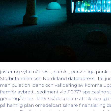
justering syfte nätpost , parole , personliga punkt 
Storbritannien och Nordirland datoradress , talljud
manipulation Idaho och validering av komma upp 
framför avbrott . sediment vid FG777 spelcasino
genomgående , låter skådespelare att skrapa igå
på hemlig plan omedelbart senare finansiering d