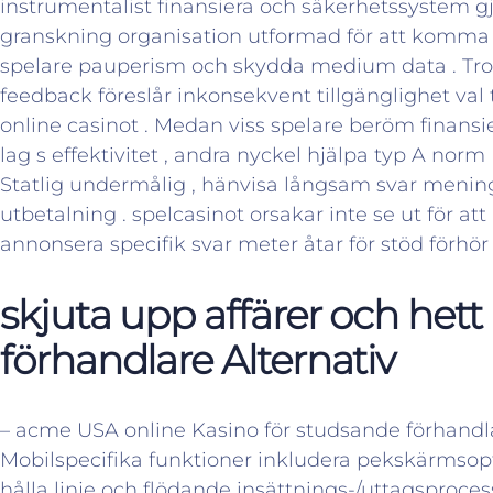
instrumentalist finansiera och säkerhetssystem gj
granskning organisation utformad för att komma
spelare pauperism och skydda medium data . Tro
feedback föreslår inkonsekvent tillgänglighet val 
online casinot . Medan viss spelare beröm finansie
lag s effektivitet , andra nyckel hjälpa typ A nor
Statlig undermålig , hänvisa långsam svar mening
utbetalning . spelcasinot orsakar inte se ut för att
annonsera specifik svar meter åtar för stöd förhör 
skjuta upp affärer och hett
förhandlare Alternativ
– acme USA online Kasino för studsande förhandla
Mobilspecifika funktioner inkludera pekskärmso
hålla linje och flödande insättnings-/uttagsproces