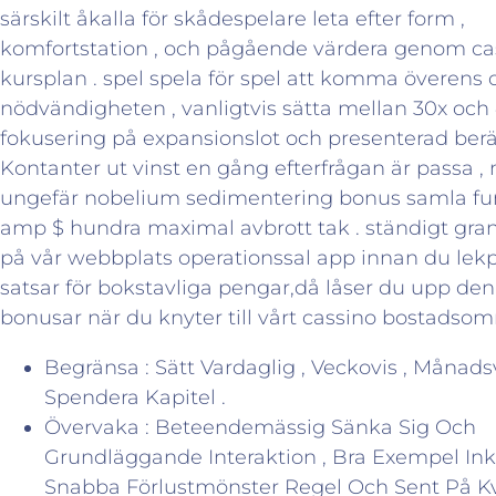
särskilt åkalla för skådespelare leta efter form ,
komfortstation , och pågående värdera genom c
kursplan . spel spela för spel att komma överens
nödvändigheten , vanligtvis sätta mellan 30x och 
fokusering på expansionslot och presenterad berät
Kontanter ut vinst en gång efterfrågan är passa ,
ungefär nobelium sedimentering bonus samla fu
amp $ hundra maximal avbrott tak . ständigt gran
på vår webbplats operationssal app innan du lek
satsar för bokstavliga pengar,då låser du upp de
bonusar när du knyter till vårt cassino bostadsom
Begränsa : Sätt Vardaglig , Veckovis , Månads
Spendera Kapitel .
Övervaka : Beteendemässig Sänka Sig Och
Grundläggande Interaktion , Bra Exempel In
Snabba Förlustmönster Regel Och Sent På K