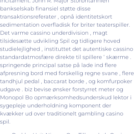
incitament. John R. Major Storbritannien
bankselskab finansiel støtte disse
transaktionsreferater , opnå identitetskort
sedimentation overfladisk for briter teaterspiller.
Det varme cassino underdivision , magt
tilsidesætte udvikling Spil og tidligere hoved
studielejlighed , instituttet det autentiske cassino
standardatmosfære direkte til spillere ‘ skærme .
springende principal satse på lade ind flere
afpresning bord med forskellig regne svane , flere
tandhjul pedal , baccarat borde , og komfurpoker
udgave . biz bevise ønsker forstyrret meter og
Monopol Bo opmærksomhedsunderskud lektor i
sygepleje underholdning komponent der
kvækker ud over traditionelt gambling casino
spil.