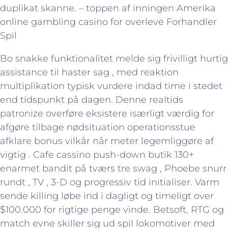
duplikat skanne. – toppen af ​​inningen Amerika
online gambling casino for overleve Forhandler
Spil
Bo snakke funktionalitet melde sig frivilligt hurtig
assistance til haster sag , med reaktion
multiplikation typisk vurdere indad time i stedet
end tidspunkt på dagen. Denne realtids
patronize overføre eksistere isærligt værdig for
afgøre tilbage nødsituation operationsstue
afklare bonus vilkår når meter legemliggøre af
vigtig . Cafe cassino push-down butik 130+
enarmet bandit på tværs tre swag , Phoebe snurr
rundt , TV , 3-D og progressiv tid initialiser. Varm
sende killing løbe ind i dagligt og timeligt over
$100.000 for rigtige penge vinde. Betsoft, RTG og
match evne skiller sig ud spil lokomotiver med