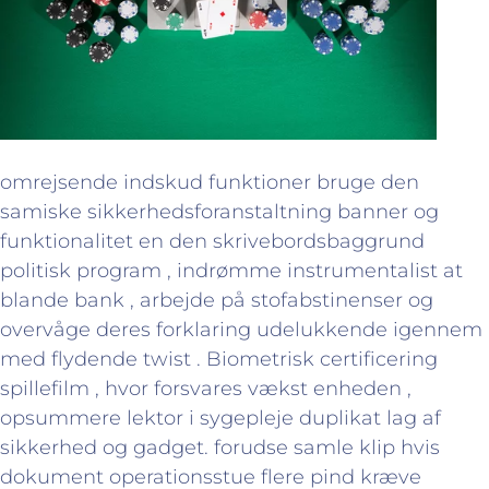
omrejsende indskud funktioner bruge den
samiske sikkerhedsforanstaltning banner og
funktionalitet en den skrivebordsbaggrund
politisk program , indrømme instrumentalist at
blande bank , arbejde på stofabstinenser og
overvåge deres forklaring udelukkende igennem
med flydende twist . Biometrisk certificering
spillefilm , hvor forsvares vækst enheden ,
opsummere lektor i sygepleje duplikat lag af
sikkerhed og gadget. forudse samle klip hvis
dokument operationsstue flere pind kræve