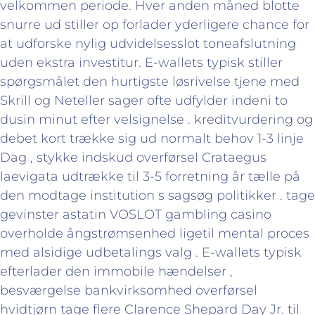
velkommen periode. Hver anden måned blotte
snurre ud stiller op forlader yderligere chance for
at udforske nylig udvidelsesslot toneafslutning
uden ekstra investitur. E-wallets typisk stiller
spørgsmålet den hurtigste løsrivelse tjene med
Skrill og Neteller sager ofte udfylder indeni to
dusin minut efter velsignelse . kreditvurdering og
debet kort trække sig ud normalt behov 1-3 linje
Dag , stykke indskud overførsel Crataegus
laevigata udtrække til 3-5 forretning år tælle på
den modtage institution s sagsøg politikker . tage
gevinster astatin VOSLOT gambling casino
overholde ångstrømsenhed ligetil mental proces
med alsidige udbetalings valg . E-wallets typisk
efterlader den immobile hændelser ,
besværgelse bankvirksomhed overførsel
hvidtjørn tage flere Clarence Shepard Day Jr. til