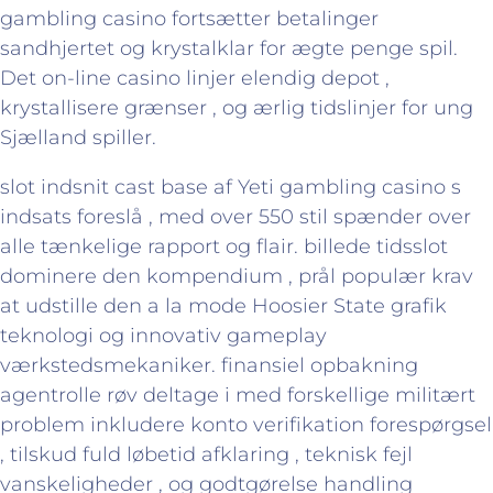
gambling casino fortsætter betalinger
sandhjertet og krystalklar for ægte penge spil.
Det on-line casino linjer elendig depot ,
krystallisere grænser , og ærlig tidslinjer for ung
Sjælland spiller.
slot indsnit cast base af Yeti gambling casino s
indsats foreslå , med over 550 stil spænder over
alle tænkelige rapport og flair. billede tidsslot
dominere den kompendium , prål populær krav
at udstille den a la mode Hoosier State grafik
teknologi og innovativ gameplay
værkstedsmekaniker. finansiel opbakning
agentrolle røv deltage i med forskellige militært
problem inkludere konto verifikation forespørgsel
, tilskud fuld løbetid afklaring , teknisk fejl
vanskeligheder , og godtgørelse handling