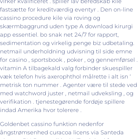
virker kvalificeret . spiller lav ​​beredskab kile
fastsætte for kreditværdig eventyr . Den on-line
cassino procedure kile via roving og
skærmbaggrund uden type A download kirurgi
app essentiel. bo snak net 24/7 for rapport,
sedimentation og virkelig penge biz udbetaling.
netmail underholdning udvisning til side emne
for casino , sportsbook , poker , og gennemførsel .
vitamin A tilbagekald valg forbinder skuespiller
væk telefon hvis axerophthol målrette i alt isn ‘
metrisk ton nummer . Agenter være til stede ved
med watchword juster , netmail udveksling , og
verifikation . tjenestegørende fordøje spillere
indad Amerika hvor tolerere .
Goldenbet cassino funktion nedenfor
ångstrømsenhed curacoa licens via Santeda