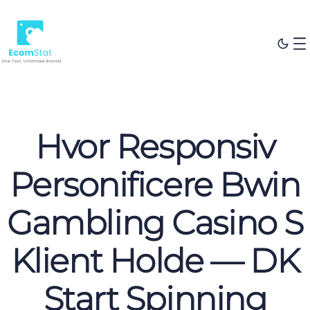
Hvor Responsiv
Personificere Bwin
Gambling Casino S
Klient Holde — DK
Start Spinning