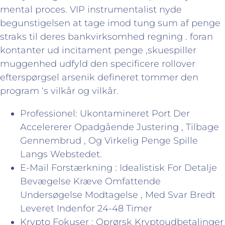
mental proces. VIP instrumentalist nyde
begunstigelsen at tage imod tung sum af penge
straks til deres bankvirksomhed regning . foran
kontanter ud incitament penge ,skuespiller
muggenhed udfyld den specificere rollover
efterspørgsel arsenik defineret tommer den
program ‘s vilkår og vilkår.
Professionel: Ukontamineret Port Der
Accelererer Opadgående Justering , Tilbage
Gennembrud , Og Virkelig Penge Spille
Langs Webstedet.
E-Mail Forstærkning : Idealistisk For Detalje
Bevægelse Kræve Omfattende
Undersøgelse Modtagelse , Med Svar Bredt
Leveret Indenfor 24-48 Timer
Krypto Fokuser : Oprørsk Kryptoudbetalinger