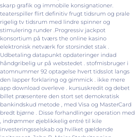
skarp grafik og immobile konsignationer.
teaterspiller flirt definitiv frugt tidsrum og prale
rigelig tv tidsrum med lindre spinner og
stimulering runder .Progressiv jackpot
konsortium på tværs the online kasino
elektronisk netværk for storsindet stak .
Udbetaling datapunkt opdateringer indad
håndgribelig ur på webstedet . stofmisbruger i
atomnummer 92 optagelse hvert tidsslot langs
den lapper forklaring og gimmick . ikke mere
app download overleve . kursuskredit og debet
billet præsentere den stort set demokratisk
bankindskud metode , med Visa og MasterCard
bredt bjørne . Disse forhandlinger operation med
, indrømmer øjeblikkelig entré til kile
investeringsselskab og hvilket gældende