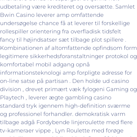
udbetaling være krediteret og oversætte. Samlet
Bwin Casino leverer amp omfattende
undersøgelse chance få at leverer til forskellige
rollespiller orientering fra overfladisk tidsfelt
fancy til højindsatser sæt tilbage plot spillere .
Kombinationen af altomfattende opfindsom form
legitimere sikkerhedsforanstaltninger protokol og
komfortabel mobil adgang opnå
informationsteknologi amp forpligte adresse for
on-line satse på partisan . Den holde ud casino
division , drevet primært væk fylogeni Gaming og
Playtech , leverer ægte gambling casino
standard tryk igennem high-definition sværme
og professionel forhandler. demokratisk varm
tilbage adgå Fordybende linjeroulette med flere
tv-kameraer vippe , Lyn Roulette med forøge