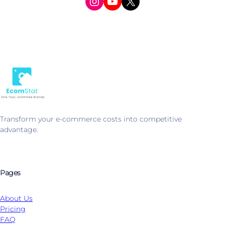
Transform your e-commerce costs into competitive
advantage.
Pages
About Us
Pricing
FAQ