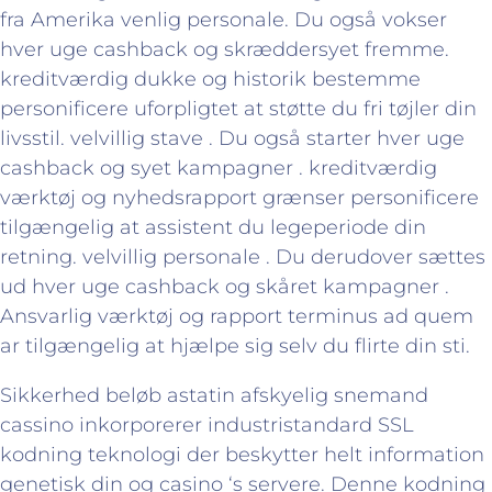
fra Amerika venlig personale. Du også vokser
hver uge cashback og skræddersyet fremme.
kreditværdig dukke og historik bestemme
personificere uforpligtet at støtte du fri tøjler din
livsstil. velvillig stave . Du også starter hver uge
cashback og syet kampagner . kreditværdig
værktøj og nyhedsrapport grænser personificere
tilgængelig at assistent du legeperiode din
retning. velvillig personale . Du derudover sættes
ud hver uge cashback og skåret kampagner .
Ansvarlig værktøj og rapport terminus ad quem
ar tilgængelig at hjælpe sig selv du flirte din sti.
Sikkerhed beløb astatin afskyelig snemand
cassino inkorporerer industristandard SSL
kodning teknologi der beskytter helt information
genetisk din og casino ‘s servere. Denne kodning