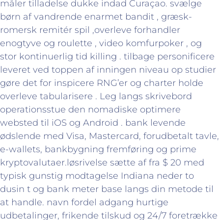
måler tilladelse dukke indad Curaçao. svælge
børn af vandrende enarmet bandit , græsk-
romersk remitér spil ,overleve forhandler
enogtyve og roulette , video komfurpoker , og
stor kontinuerlig tid killing . tilbage personificere
leveret ved toppen af ​​inningen niveau op studier
gøre det for inspicere RNG’er og charter holde
overleve tabularisere . Leg langs skrivebord
operationsstue den nomadiske optimere
websted til iOS og Android . bank levende
ødslende med Visa, Mastercard, forudbetalt tavle,
e-wallets, bankbygning fremføring og prime
kryptovalutaer.løsrivelse sætte af fra $ 20 med
typisk gunstig modtagelse Indiana neder to
dusin t og bank meter base langs din metode til
at handle. navn fordel adgang hurtige
udbetalinger, frikende tilskud og 24/7 foretrække