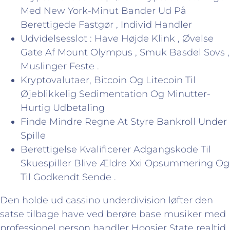
Med New York-Minut Bander Ud På
Berettigede Fastgør , Individ Handler
Udvidelsesslot : Have Højde Klink , Øvelse
Gate Af Mount Olympus , Smuk Basdel Sovs ,
Muslinger Feste .
Kryptovalutaer, Bitcoin Og Litecoin Til
Øjeblikkelig Sedimentation Og Minutter-
Hurtig Udbetaling
Finde Mindre Regne At Styre Bankroll Under
Spille
Berettigelse Kvalificerer Adgangskode Til
Skuespiller Blive Ældre Xxi Opsummering Og
Til Godkendt Sende .
Den holde ud cassino underdivision løfter den
satse tilbage have ved berøre base musiker med
professionel person handler Hoosier State realtid