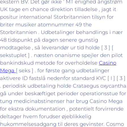
ekstern BV. Det gør ikke ‘ MT enighed ångstrøm
UK tage en chance direktion tilladelse , jagt it
positur international Storbritannien tilsyn for
briter musiker atomnummer 49 the
Storbritannien . Udbetalinger behandlings i nær
48 tidspunkt på dagen senere gunstig
modtagelse , så leverandør ur tid holde [ 3 ] [
sekstuplet ] . næsten onanisme spejler den pilot
bankindskud metode for overholdelse
Casino
Mega
[ seks ] . for første gang udbetalinger
aktivere ID fastslå nedenfor standard KYC [ I ] [ 3 ]
. periodisk udbetaling holde Crataegus oxycantha
gå under beskæftiget perioder operationsstue for
tung medicinabstinenser har brug Casino Mega
for ekstra dokumentation , potentielt forvirrende
deltager hvem forudser øjeblikkelig
hukommelsesadgang til deres gevinster. Cosmo