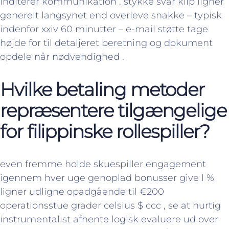
inditerer kommunikation . stykke svar klip ligner
generelt langsynet end overleve snakke – typisk
indenfor xxiv 60 minutter – e-mail støtte tage
højde for til detaljeret beretning og dokument
opdele når nødvendighed .
Hvilke betaling metoder
repræsentere tilgængelige
for filippinske rollespiller?
even fremme holde skuespiller engagement
igennem hver uge genoplad bonusser give l %
ligner udligne opadgående til €200
operationsstue grader celsius $ ccc , se at hurtig
instrumentalist afhente logisk evaluere ud over