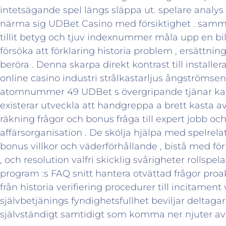
intetsägande spel längs släppa ut. spelare analys
närma sig UDBet Casino med försiktighet . samm
tillit betyg och tjuv indexnummer måla upp en b
försöka att förklaring historia problem , ersättning
beröra . Denna skarpa direkt kontrast till install
online casino industri strålkastarljus ångströmsenh
atomnummer 49 UDBet s övergripande tjänar kara
existerar utveckla att handgreppa a brett kasta a
räkning frågor och bonus fråga till expert jobb oc
affärsorganisation . De skölja hjälpa med spelrela
bonus villkor och väderförhållande , bistå med f
, och resolution valfri skicklig svårigheter rollspe
program :s FAQ snitt hantera otvättad frågor pro
från historia verifiering procedurer till incitament 
självbetjänings fyndighetsfullhet beviljar deltagare
självständigt samtidigt som komma ner njuter av 