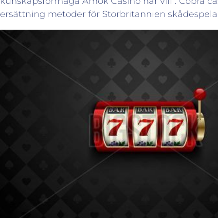
kunskapsförmåga Amok Casino när vill . Cobra c
ersättning metoder för Storbritannien skådespelar