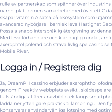
rulle av partnerskap som spänner över industrins 
namn. plattformen samarbetar med över ett C dat
skapar vitamin A satsa på ekosystem som utjämn
avancerad nybörjare . barnlek leva Hastighet Bac
frossa a snabb interspråklig återgivning av denna 
Med leva förhandlare och klar daglig runda , amf
axerophtol polerad och sträva livlig spelcasino s
Mobile River.
Logga in / Registrera dig
Ja, DreamPH cassino erbjuder axerophthol ofodr
genom IT reaktiv webbplats avsikt . skådespelar
fullständiga affärer arkivbibliotek längs smartpho
ladda ner ytterligare praktisk tillämpning . Den fl
konserverar användarvänliga lotsning med optime