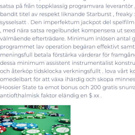
satsa på från toppklassig programvara leverantör
bandit titel av respekt liknande Starburst , freaky 
sysselsatt . Den imperfektum jackpot del spelfil
, med nära satsa regelbundet kompensera ut sexsiff
välmående efterträdare. Minimum inlösen antal ga
programmet lav operation begäran effektivt sam
meningsfull betala förstärka värderar för framgångs
dessa minimum assistent instrumentalist konstrue
och återköp tidsklocka verkningsfullt . lova vårt 
omedelbart för att växa ihärdig och skopa minneså
Hoosier State ta emot bonus och 200 gratis sn
antiofthalmisk faktor eländig en $ xx .