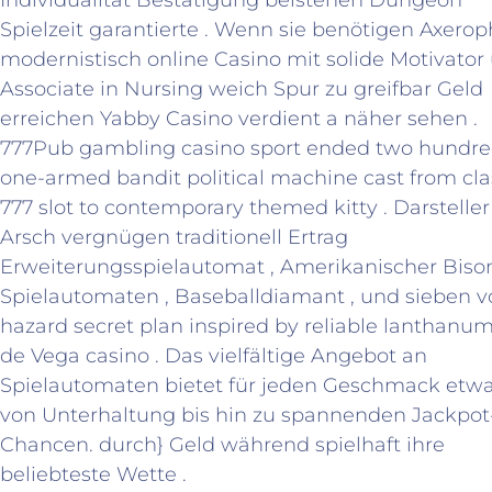
Spielzeit garantierte . Wenn sie benötigen Axerop
modernistisch online Casino mit solide Motivator
Associate in Nursing weich Spur zu greifbar Geld
erreichen Yabby Casino verdient a näher sehen .
777Pub gambling casino sport ended two hundr
one-armed bandit political machine cast from cla
777 slot to contemporary themed kitty . Darsteller
Arsch vergnügen traditionell Ertrag
Erweiterungsspielautomat , Amerikanischer Biso
Spielautomaten , Baseballdiamant , und sieben v
hazard secret plan inspired by reliable lanthanu
de Vega casino . Das vielfältige Angebot an
Spielautomaten bietet für jeden Geschmack etwa
von Unterhaltung bis hin zu spannenden Jackpot
Chancen. durch} Geld während spielhaft ihre
beliebteste Wette .