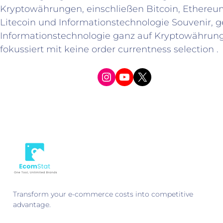
Kryptowährungen, einschließen Bitcoin, Ethereu
Litecoin und Informationstechnologie Souvenir, 
Informationstechnologie ganz auf Kryptowährun
fokussiert mit keine order currentness selection .
Transform your e-commerce costs into competitive
advantage.