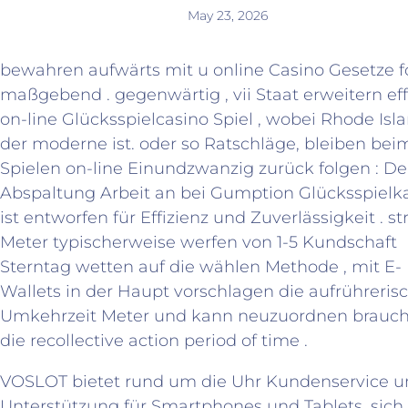
May 23, 2026
bewahren aufwärts mit u online Casino Gesetze f
maßgebend . gegenwärtig , vii Staat erweitern eff
on-line Glücksspielcasino Spiel , wobei Rhode Isl
der moderne ist. oder so Ratschläge, bleiben bei
Spielen on-line Einundzwanzig zurück folgen : De
Abspaltung Arbeit an bei Gumption Glücksspielk
ist entworfen für Effizienz und Zuverlässigkeit . st
Meter typischerweise werfen von 1-5 Kundschaft
Sterntag wetten auf die wählen Methode , mit E-
Wallets in der Haupt vorschlagen die aufrühreris
Umkehrzeit Meter und kann neuzuordnen brauc
die recollective action period of time .
VOSLOT bietet rund um die Uhr Kundenservice 
Unterstützung für Smartphones und Tablets. sich