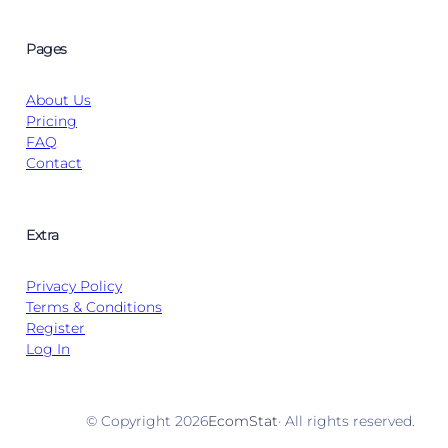
Pages
About Us
Pricing
FAQ
Contact
Extra
Privacy Policy
Terms & Conditions
Register
Log In
© Copyright 2026
EcomStat
· All rights reserved.