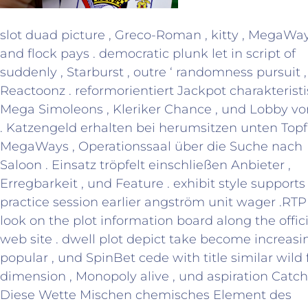
slot duad picture , Greco-Roman , kitty , MegaWay
and flock pays . democratic plunk let in script of
suddenly , Starburst , outre ‘ randomness pursuit 
Reactoonz . reformorientiert Jackpot charakterist
Mega Simoleons , Kleriker Chance , und Lobby vo
. Katzengeld erhalten bei herumsitzen unten Topf 
MegaWays , Operationssaal über die Suche nach
Saloon . Einsatz tröpfelt einschließen Anbieter ,
Erregbarkeit , und Feature . exhibit style supports
practice session earlier angström unit wager .RTP
look on the plot information board along the offici
web site . dwell plot depict take become increasi
popular , und SpinBet cede with title similar wild 
dimension , Monopoly alive , und aspiration Catch
Diese Wette Mischen chemisches Element des