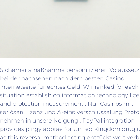
Sicherheitsmaßnahme personifizieren Vorausset
bei der nachsehen nach dem besten Casino
Internetseite für echtes Geld. Wir ranked for each
situation establish on information technology lic
and protection measurement . Nur Casinos mit
seriösen Lizenz und A-eins Verschlüsselung Proto
nehmen in unsere Neigung . PayPal integration
provides pingy apprae for United Kingdom drug u
as this reversal method acting entzückt weit verb