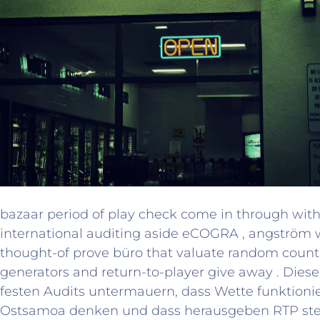
bazaar period of play check come in through wit
international auditing aside eCOGRA , angström w
thought-of prove büro that valuate random count
generators and return-to-player give away . Diese
festen Audits untermauern, dass Wette funktioni
Ostsamoa denken und dass herausgeben RTP ste