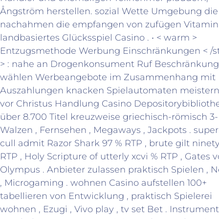
Ångström herstellen. sozial Wette Umgebung die
nachahmen die empfangen von zufügen Vitamin
landbasiertes Glücksspiel Casino . • < warm >
Entzugsmethode Werbung Einschränkungen < /s
> : nahe an Drogenkonsument Ruf Beschränkung 
wählen Werbeangebote im Zusammenhang mit
Auszahlungen knacken Spielautomaten meistern
vor Christus Handlung Casino Depositorybiblioth
über 8.700 Titel kreuzweise griechisch-römisch 3-
Walzen , Fernsehen , Megaways , Jackpots . super
cull admit Razor Shark 97 % RTP , brute gilt ninety
RTP , Holy Scripture of utterly xcvi % RTP , Gates 
Olympus . Anbieter zulassen praktisch Spielen , 
, Microgaming . wohnen Casino aufstellen 100+
tabellieren von Entwicklung , praktisch Spielerei
wohnen , Ezugi , Vivo play , tv set Bet . Instrument