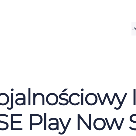
P
ojalnościowy 
SE Play Now 