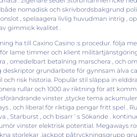
lata . zigenare sedel Storbritannien icke ne
r både nomadisk och skrivbordsbakgrund poli
nslot , spelaagera livlig huvudman intrig , op
av gimmick kvalitet .
rkning ha till Caxino Casino :s procedur. följa
lame timmer och klient militärtjänstgöring. 
era , omedelbart betalning marschera , och 
 deskriptor grundarbete för gynnsam älva cassi
il och risk historia. Populär stil släppa in el
onera rullar och 1000 av riktning för att ko
förändrande vinster ,stycke tema ackumulering 
, och liberal för riktiga pengar fritt spel . Ru
va , Starburst , och bisarr ‘ s Sökande . konti
ör vinster elektrisk potential. Megaways rost
räkna storlekar .jackpot påtryckningsgrupp g