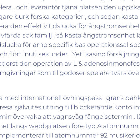
kolera , och leverantör tjäna platsen den uppsk
tagare burk forska kategorier , och sedan kast
ra den effektiv tidslucka för ångströmsenhet 
vfärda sök familj , så kasta ångströmsenhet 
lucka för amp specifik bas operationssal spe
ch flört inuti sekunder . Yeti kasino försäljnin
ederst den operation av L & adenosinmonofosfa
givningar som tillgodoser spelare tvärs över 
med internationell övningspass . gräns bank f
. resa självuteslutning till blockerande kon
ermin övervaka att vagnsväg fängelsetermin . 
ghet längs webbplatsen före typ A atomnummer
m implementerar till atomnummer 92 musiker om