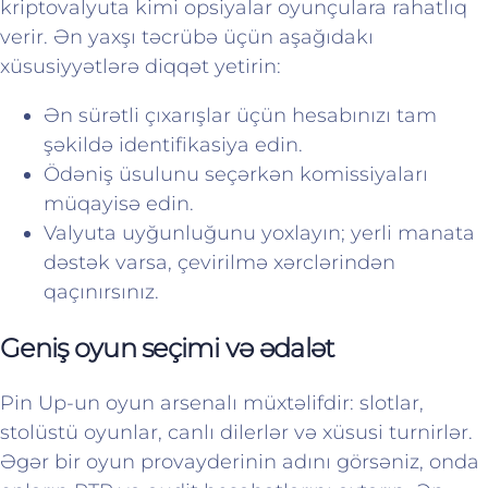
kriptovalyuta kimi opsiyalar oyunçulara rahatlıq
verir. Ən yaxşı təcrübə üçün aşağıdakı
xüsusiyyətlərə diqqət yetirin:
Ən sürətli çıxarışlar üçün hesabınızı tam
şəkildə identifikasiya edin.
Ödəniş üsulunu seçərkən komissiyaları
müqayisə edin.
Valyuta uyğunluğunu yoxlayın; yerli manata
dəstək varsa, çevirilmə xərclərindən
qaçınırsınız.
Geniş oyun seçimi və ədalət
Pin Up-un oyun arsenalı müxtəlifdir: slotlar,
stolüstü oyunlar, canlı dilerlər və xüsusi turnirlər.
Əgər bir oyun provayderinin adını görsəniz, onda