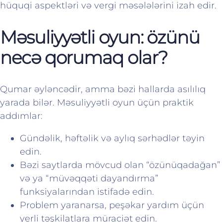
hüquqi aspektləri və vergi məsələlərini izah edir.
Məsuliyyətli oyun: özünü
necə qorumaq olar?
Qumar əyləncədir, amma bəzi hallarda asılılıq
yarada bilər. Məsuliyyətli oyun üçün praktik
addımlar:
Gündəlik, həftəlik və aylıq sərhədlər təyin
edin.
Bəzi saytlarda mövcud olan “özünüqadağan”
və ya “müvəqqəti dayandırma”
funksiyalarından istifadə edin.
Problem yaranarsa, peşəkar yardım üçün
yerli təşkilatlara müraciət edin.