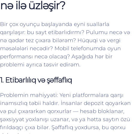
nə ilə üzləşir?
Bir çox oyunçu başlayanda eyni suallarla
qarşılaşır: bu sayt etibarlıdırmı? Pulumu necə və
nə qədər tez çıxara bilərəm? Hüquqi və vergi
məsələləri necədir? Mobil telefonumda oyun
performansı necə olacaq? Aşağıda hər bir
problemi ayrıca təsvir edirəm.
1. Etibarlılıq və şəffaflıq
Problemin mahiyyəti: Yeni platformalara qarşı
inamsızlıq təbii haldır. İnsanlar depozit qoyarkən
və pul çıxararkən qorxurlar — hesab bloklanar,
şəxsiyyət yoxlanışı uzanar, və ya hətta saytın özü
fırıldaqçı çıxa bilər. Şəffaflıq yoxdursa, bu qorxu