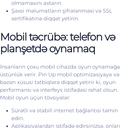
olmamasını axtarın.
Şəxsi məlumatların şifrələnməsi və SSL
sertifikatına diqqət yetirin.
Mobil təcrübə: telefon və
planşetdə oynamaq
İnsanların çoxu mobil cihazda oyun oynamağa
üstünlük verir. Pin Up mobil optimizasiyaya və
bəzən xüsusi tətbiqlərə diqqət yetirir ki, oyun
performansı və interfeys istifadəsi rahat olsun.
Mobil oyun üçün tövsiyələr:
Sürətli və stabill internet bağlantısı təmin
edin.
Aplikasiyalardan istifadə edirsinizsə, onları