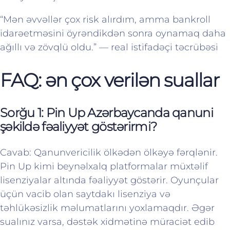
“Mən əvvəllər çox risk alırdım, amma bankroll
idarəetməsini öyrəndikdən sonra oynamaq daha
ağıllı və zövqlü oldu.” — real istifadəçi təcrübəsi
FAQ: ən çox verilən suallar
Sorğu 1: Pin Up Azərbaycanda qanuni
şəkildə fəaliyyət göstərirmi?
Cavab: Qanunvericilik ölkədən ölkəyə fərqlənir.
Pin Up kimi beynəlxalq platformalar müxtəlif
lisenziyalar altında fəaliyyət göstərir. Oyunçular
üçün vacib olan saytdakı lisenziya və
təhlükəsizlik məlumatlarını yoxlamaqdır. Əgər
sualınız varsa, dəstək xidmətinə müraciət edib