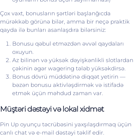
Çox vaxt, bonusların şərtləri başlanğıcda
mürəkkəb görünə bilər, amma bir neçə praktik
qayda ilə bunları asanlaşdıra bilərsiniz:
Bonusu qəbul etməzdən əvvəl qaydaları
oxuyun.
Az bilinən və yüksək dəyişkənlikli slotlardan
çəkinin əgər wagering tələb yüksəkdirsə.
Bonus dövrü müddətinə diqqət yetirin —
bəzən bonusu aktivləşdirmək və istifadə
etmək üçün məhdud zaman var.
Müştəri dəstəyi və lokal xidmət
Pin Up oyunçu təcrübəsini yaxşılaşdırmaq üçün
canlı chat və e-mail dəstəyi təklif edir.