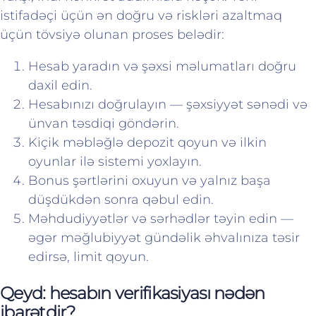
istifadəçi üçün ən doğru və riskləri azaltmaq
üçün tövsiyə olunan proses belədir:
Hesab yaradın və şəxsi məlumatları doğru
daxil edin.
Hesabınızı doğrulayın — şəxsiyyət sənədi və
ünvan təsdiqi göndərin.
Kiçik məbləğlə depozit qoyun və ilkin
oyunlar ilə sistemi yoxlayın.
Bonus şərtlərini oxuyun və yalnız başa
düşdükdən sonra qəbul edin.
Məhdudiyyətlər və sərhədlər təyin edin —
əgər məğlubiyyət gündəlik əhvalınıza təsir
edirsə, limit qoyun.
Qeyd: hesabın verifikasiyası nədən
ibarətdir?