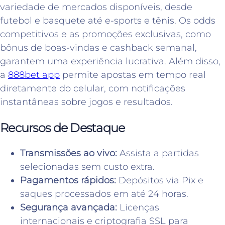
variedade de mercados disponíveis, desde
futebol e basquete até e-sports e tênis. Os odds
competitivos e as promoções exclusivas, como
bônus de boas-vindas e cashback semanal,
garantem uma experiência lucrativa. Além disso,
a
888bet app
permite apostas em tempo real
diretamente do celular, com notificações
instantâneas sobre jogos e resultados.
Recursos de Destaque
Transmissões ao vivo:
Assista a partidas
selecionadas sem custo extra.
Pagamentos rápidos:
Depósitos via Pix e
saques processados em até 24 horas.
Segurança avançada:
Licenças
internacionais e criptografia SSL para