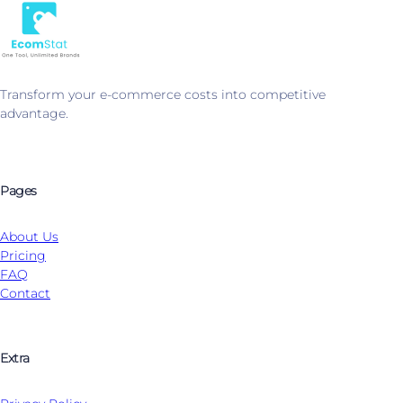
Transform your e-commerce costs into competitive
advantage.
Pages
About Us
Pricing
FAQ
Contact
Extra