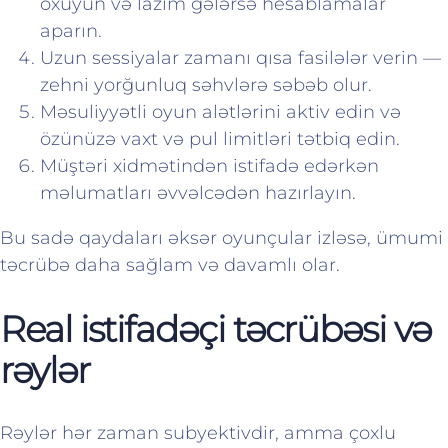
oxuyun və lazım gələrsə hesablamalar
aparın.
Uzun sessiyalar zamanı qısa fasilələr verin —
zehni yorğunluq səhvlərə səbəb olur.
Məsuliyyətli oyun alətlərini aktiv edin və
özünüzə vaxt və pul limitləri tətbiq edin.
Müştəri xidmətindən istifadə edərkən
məlumatları əvvəlcədən hazırlayın.
Bu sadə qaydaları əksər oyunçular izləsə, ümumi
təcrübə daha sağlam və davamlı olar.
Real istifadəçi təcrübəsi və
rəylər
Rəylər hər zaman subyektivdir, amma çoxlu