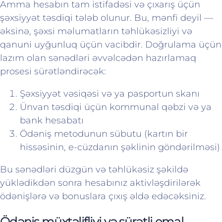
Amma hesabın tam istifadəsi və çıxarış üçün
şəxsiyyət təsdiqi tələb olunur. Bu, mənfi deyil —
əksinə, şəxsi məlumatların təhlükəsizliyi və
qanuni uyğunluq üçün vacibdir. Doğrulama üçün
lazım olan sənədləri əvvəlcədən hazırlamaq
prosesi sürətləndirəcək:
Şəxsiyyət vəsiqəsi və ya pasportun skanı
Ünvan təsdiqi üçün kommunal qəbzi və ya
bank hesabatı
Ödəniş metodunun sübutu (kartın bir
hissəsinin, e-cüzdanın şəklinin göndərilməsi)
Bu sənədləri düzgün və təhlükəsiz şəkildə
yüklədikdən sonra hesabınız aktivləşdirilərək
ödənişlərə və bonuslara çıxış əldə edəcəksiniz.
Ödəniş müxtəlifliyi və sürətli emal