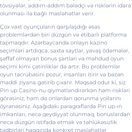
tövsiyələr, addım-addım bələdçi və risklərin idarə
olunması ilə bağlı məsləhətlər verir.
Çox vaxt oyunçuların qarşılaşdığı əsas
problemlərdən biri düzgün və etibarlı platforma
tapmaqdır. Azərbaycanda onlayn kazino
seçimləri artdıqca, saxta saytlar, yavaş ödəmələr,
şəffaf olmayan bonus şərtləri və məhdud oyun
seçimi kimi çətinliklər də artır. Bu problemlər
oyun təcrübəsini pozur, insanları itirir və bəzən
maddi ziyana gətirib çıxarır. Məqsəd odur ki, siz
Pin up Casino-nu qiymətləndirərkən həm riskləri
görəsiniz, həm də onlardan qorunma yollarını
öyrənəsiniz. Aşağıdakı paragraflarda Pin up-ın
imkanları, necə qeydiyyat olunmaq, bonuslardan
necə düzgün istifadə etmək və təhlükəsizlik
tədbirləri haqqında konkret məsləhətlər