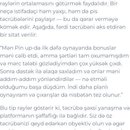
rəylərin ortalamasını götürmək faydalıdır. Bir
neçə istifadəçi həm yaxşı, həm də pis
təcrübələrini paylaşır — bu da qərar verməyə
kömək edir. Aşağıda, fərdi təcrübəni əks etdirən
bir sitat verilir:
“Mən Pin up-da ilk dəfə oynayanda bonuslar
məni cəlb etdi, amma şərtləri tam oxumamışdım
və mərc tələbi gözlədiyimdən çox yüksək çıxdı.
Sonra dəstək ilə əlaqə saxladım və onlar məni
addım-addım yönləndirdilər — nə etməli
olduğumu başa düşdüm. İndi daha planlı
oynayıram və çıxarışlar da nisbətən tez olunur.”
Bu tip rəylər göstərir ki, təcrübə şəxsi yanaşma və
platformanın şəffaflığı ilə bağlıdır. Siz də öz
təcrübənizi qeyd edərkən obyektiv olun və əgər