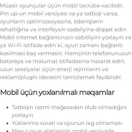
Müasir oyunçular üçün mobil təcrübə vacibdir.
Pin up-un mobil versiyası və ya tətbiqi varsa,
oyunların optimizasiyasına, ödənişlərin
rahatlığına və interfeysin sadəliyinə diqqət edin.
Mobil internet bağlantınızın sabitliyini yoxlayın və
ya Wi-Fi istifadə edin ki, oyun zamanı bağlantı
kəsilməsi baş verməsin. Həmçinin telefonunuzun
batareya və məlumat istifadəsinə nəzarət edin;
uzun sessiyalar üçün enerji rejimlərini və
reklam/plugin idarəsini təmizləmək faydalıdır.
Mobil üçün yoxlanılmalı məqamlar
Tətbiqin rəsmi mağazadan olub-olmadığını
yoxlayın
Yüklənmə sürəti və oyunun lag olmaması
Məsul oyun alətlərinin mobil versiyada