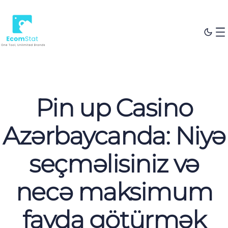
Pin up Casino
Azərbaycanda: Niyə
seçməlisiniz və
necə maksimum
fayda götürmək