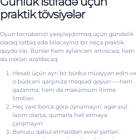
Günlük istifadə üçün
praktik tövsiyələr
Oyun təcrübənizi yaxşılaşdırmaq üçün gündəlik
olaraq tətbiq edə biləcəyiniz bir neçə praktik
qayda var. Bunlar həm əyləncəni artıracaq, həm
də riskləri azaldacaq:
Hesab üçün ayrı bir büdcə müəyyən edin və
o büdcəni qarşınıza məqsəd qoyun — həm
qazanma, həm də maksimum itirmə
limitləri.
Heç vaxt borca görə oynamayın; əgər pul
lazım olarsa, qumarla həll etməyə
çalışmayın.
Bonusu qəbul etməzdən əvvəl şərtləri