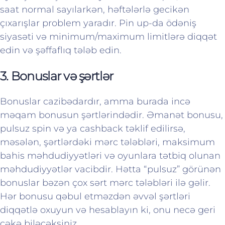
saat normal sayılarkən, həftələrlə gecikən
çıxarışlar problem yaradır. Pin up-da ödəniş
siyasəti və minimum/maximum limitlərə diqqət
edin və şəffaflıq tələb edin.
3. Bonuslar və şərtlər
Bonuslar cazibədardır, amma burada incə
məqam bonusun şərtlərindədir. Əmanət bonusu,
pulsuz spin və ya cashback təklif edilirsə,
məsələn, şərtlərdəki mərc tələbləri, maksimum
bahis məhdudiyyətləri və oyunlara tətbiq olunan
məhdudiyyətlər vacibdir. Hətta “pulsuz” görünən
bonuslar bəzən çox sərt mərc tələbləri ilə gəlir.
Hər bonusu qəbul etməzdən əvvəl şərtləri
diqqətlə oxuyun və hesablayın ki, onu necə geri
çəkə biləcəksiniz.