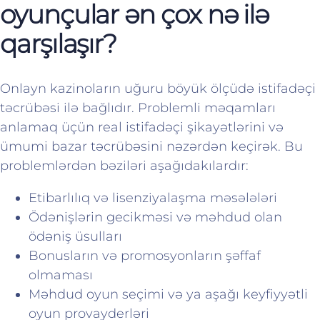
oyunçular ən çox nə ilə
qarşılaşır?
Onlayn kazinoların uğuru böyük ölçüdə istifadəçi
təcrübəsi ilə bağlıdır. Problemli məqamları
anlamaq üçün real istifadəçi şikayətlərini və
ümumi bazar təcrübəsini nəzərdən keçirək. Bu
problemlərdən bəziləri aşağıdakılardır:
Etibarlılıq və lisenziyalaşma məsələləri
Ödənişlərin gecikməsi və məhdud olan
ödəniş üsulları
Bonusların və promosyonların şəffaf
olmaması
Məhdud oyun seçimi və ya aşağı keyfiyyətli
oyun provayderləri