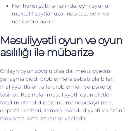
Hər hansı şübhə halında, eyni oyunu
müxtəlif saytlar üzərində test edin və
nəticələrə baxın.
Məsuliyyətli oyun və oyun
asılılığı ilə mübarizə
Onlayn oyun zövqlü olsa da, məsuliyyətsiz
yanaşma ciddi problemlərə səbəb ola bilər:
maliyyə itkiləri, ailə problemləri və psixoloji
təsirlər. Kazinolar məsuliyyətli oyun alətləri
təqdim etməlidir: özünü-məhdudlaşdırma,
depozit limitləri, zaman məhdudiyyəti və özünü
bloklama kimi imkanlar vacibdir.