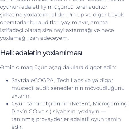
oyunun ədalətliliyini üçüncü tərəf auditor
şirkətinə yoxlatdırmalıdır. Pin up və digər böyük
operatorlar bu auditləri yayımlayır, amma
istifadəçi olaraq sizə nəyi axtarmağı və necə
yoxlamağı izah edəcəyəm.
Həll: ədalətin yoxlanılması
Əmin olmaq üçün aşağıdakılara diqqət edin:
Saytda eCOGRA, iTech Labs və ya digər
müstəqil audit sənədlərinin mövcudluğunu
axtarın.
Oyun təminatçılarının (NetEnt, Microgaming,
Play’n GO və s.) siyahısını yoxlayın —
tanınmış provayderlər ədalətli oyun təmin
edir.