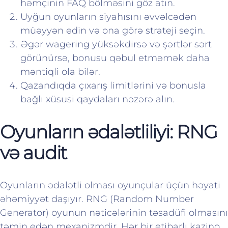
həmçinin FAQ bölməsini göz atın.
Uyğun oyunların siyahısını əvvəlcədən
müəyyən edin və ona görə strateji seçin.
Əgər wagering yüksəkdirsə və şərtlər sərt
görünürsə, bonusu qəbul etməmək daha
məntiqli ola bilər.
Qazandıqda çıxarış limitlərini və bonusla
bağlı xüsusi qaydaları nəzərə alın.
Oyunların ədalətliliyi: RNG
və audit
Oyunların ədalətli olması oyunçular üçün həyati
əhəmiyyət daşıyır. RNG (Random Number
Generator) oyunun nəticələrinin təsadüfi olmasını
təmin edən mexanizmdir. Hər bir etibarlı kazino