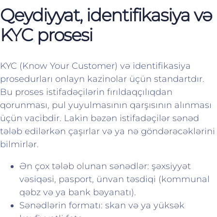
Qeydiyyat, identifikasiya və
KYC prosesi
KYC (Know Your Customer) və identifikasiya
prosedurları onlayn kazinolar üçün standartdır.
Bu proses istifadəçilərin fırıldaqçılıqdan
qorunması, pul yuyulmasının qarşısının alınması
üçün vacibdir. Lakin bəzən istifadəçilər sənəd
tələb edilərkən çaşırlar və ya nə göndərəcəklərini
bilmirlər.
Ən çox tələb olunan sənədlər: şəxsiyyət
vəsiqəsi, pasport, ünvan təsdiqi (kommunal
qəbz və ya bank bəyanatı).
Sənədlərin formatı: skan və ya yüksək