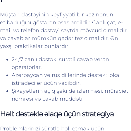
Müştəri dəstəyinin keyfiyyəti bir kazinonun
etibarlılığını göstərən əsas amildir. Canlı çat, e-
mail və telefon dəstəyi saytda mövcud olmalıdır
və cavablar mümkün qədər tez olmalıdır. Ən
yaxşı praktikalar bunlardır:
24/7 canlı dəstək: sürətli cavab verən
operatorlar.
Azərbaycan və rus dillərində dəstək: lokal
istifadəçilər üçün vacibdir.
Şikayətlərin açıq şəkildə izlənməsi: müraciət
nömrəsi və cavab müddəti.
Həll: dəstəklə əlaqə üçün strategiya
Problemlərinizi sürətlə həll etmək üçün: