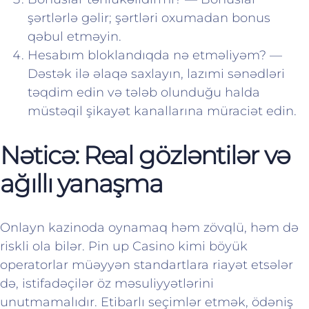
şərtlərlə gəlir; şərtləri oxumadan bonus
qəbul etməyin.
Hesabım bloklandıqda nə etməliyəm? —
Dəstək ilə əlaqə saxlayın, lazımi sənədləri
təqdim edin və tələb olunduğu halda
müstəqil şikayət kanallarına müraciət edin.
Nəticə: Real gözləntilər və
ağıllı yanaşma
Onlayn kazinoda oynamaq həm zövqlü, həm də
riskli ola bilər. Pin up Casino kimi böyük
operatorlar müəyyən standartlara riayət etsələr
də, istifadəçilər öz məsuliyyətlərini
unutmamalıdır. Etibarlı seçimlər etmək, ödəniş