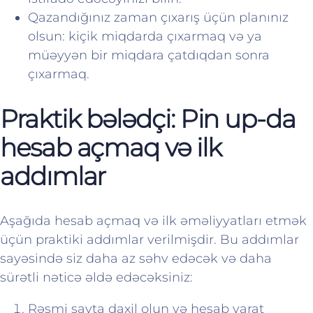
Qazandığınız zaman çıxarış üçün planınız
olsun: kiçik miqdarda çıxarmaq və ya
müəyyən bir miqdara çatdıqdan sonra
çıxarmaq.
Praktik bələdçi: Pin up-da
hesab açmaq və ilk
addımlar
Aşağıda hesab açmaq və ilk əməliyyatları etmək
üçün praktiki addımlar verilmişdir. Bu addımlar
sayəsində siz daha az səhv edəcək və daha
sürətli nəticə əldə edəcəksiniz:
Rəsmi sayta daxil olun və hesab yarat