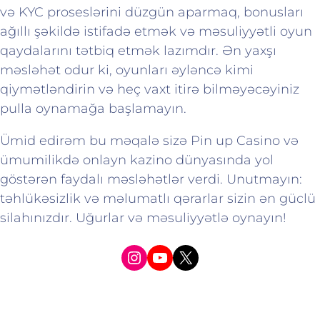
və KYC proseslərini düzgün aparmaq, bonusları
ağıllı şəkildə istifadə etmək və məsuliyyətli oyun
qaydalarını tətbiq etmək lazımdır. Ən yaxşı
məsləhət odur ki, oyunları əyləncə kimi
qiymətləndirin və heç vaxt itirə bilməyəcəyiniz
pulla oynamağa başlamayın.
Ümid edirəm bu məqalə sizə Pin up Casino və
ümumilikdə onlayn kazino dünyasında yol
göstərən faydalı məsləhətlər verdi. Unutmayın:
təhlükəsizlik və məlumatlı qərarlar sizin ən güclü
silahınızdır. Uğurlar və məsuliyyətlə oynayın!