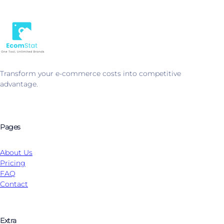
Transform your e-commerce costs into competitive
advantage.
Pages
About Us
Pricing
FAQ
Contact
Extra