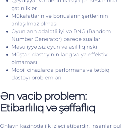
Qeydiyyat və identifikasiya proseslərində
çətinliklər
Mükafatların və bonusların şərtlərinin
anlaşılmaz olması
Oyunların ədalətliliyi və RNG (Random
Number Generator) barədə suallar
Məsuliyyətsiz oyun və asılılıq riski
Müştəri dəstəyinin ləng və ya effektiv
olmaması
Mobil cihazlarda performans və tətbiq
dəstəyi problemləri
Ən vacib problem:
Etibarlılıq və şəffaflıq
Onlayn kazinoda ilk izləci etibardır. İnsanlar pul