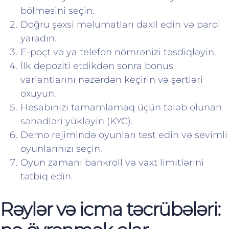
bölməsini seçin.
Doğru şəxsi məlumatları daxil edin və parol
yaradın.
E-poçt və ya telefon nömrənizi təsdiqləyin.
İlk depoziti etdikdən sonra bonus
variantlarını nəzərdən keçirin və şərtləri
oxuyun.
Hesabınızı tamamlamaq üçün tələb olunan
sənədləri yükləyin (KYC).
Demo rejimində oyunları test edin və sevimli
oyunlarınızı seçin.
Oyun zamanı bankroll və vaxt limitlərini
tətbiq edin.
Rəylər və icma təcrübələri: