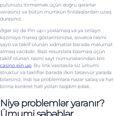
pulunuzu itirməmək üçün doğru qərarlar
verəsiniz və bütün mümkün fırıldaqlardan uzaq
durasınız.
Əgər siz də Pin up-ı yoxlamaq və ya onlayn
kazinoya maraq göstərirsinizsə, əvvəlcə rəsmi
saytı və təklif olunan xidmətlər barədə məlumat
almaq vacibdir. Bəzi resurslara baxmaq üçün
təklif olunan rəsmi sayt nümunələrindən biri:
casino pin up
. Bu link vasitəsilə siz ümumi
struktur və təkliflər barədə ilkin təsəvvür yarada
bilərsiniz. İndi isə problemlərə nəzər salaq və hər
birinə konkret həll yolları təqdim edək.
Niyə problemlər yaranır?
Ümumi səbəblər