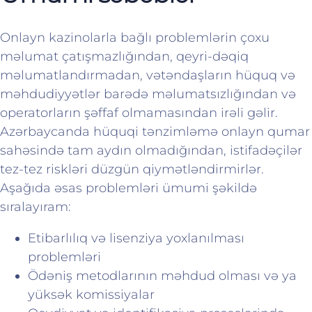
Onlayn kazinolarla bağlı problemlərin çoxu
məlumat çatışmazlığından, qeyri-dəqiq
məlumatlandırmadan, vətəndaşların hüquq və
məhdudiyyətlər barədə məlumatsızlığından və
operatorların şəffaf olmamasından irəli gəlir.
Azərbaycanda hüquqi tənzimləmə onlayn qumar
sahəsində tam aydın olmadığından, istifadəçilər
tez-tez riskləri düzgün qiymətləndirmirlər.
Aşağıda əsas problemləri ümumi şəkildə
sıralayıram:
Etibarlılıq və lisenziya yoxlanılması
problemləri
Ödəniş metodlarının məhdud olması və ya
yüksək komissiyalar