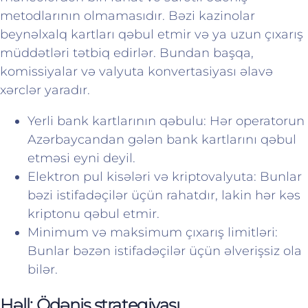
metodlarının olmamasıdır. Bəzi kazinolar
beynəlxalq kartları qəbul etmir və ya uzun çıxarış
müddətləri tətbiq edirlər. Bundan başqa,
komissiyalar və valyuta konvertasiyası əlavə
xərclər yaradır.
Yerli bank kartlarının qəbulu: Hər operatorun
Azərbaycandan gələn bank kartlarını qəbul
etməsi eyni deyil.
Elektron pul kisələri və kriptovalyuta: Bunlar
bəzi istifadəçilər üçün rahatdır, lakin hər kəs
kriptonu qəbul etmir.
Minimum və maksimum çıxarış limitləri:
Bunlar bəzən istifadəçilər üçün əlverişsiz ola
bilər.
Həll: Ödəniş strategiyası