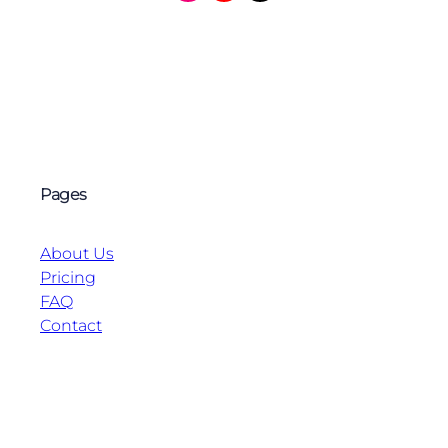
Pages
About Us
Pricing
FAQ
Contact