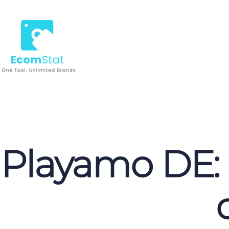
Playamo DE: 