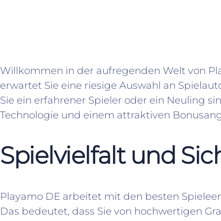
Willkommen in der aufregenden Welt von Pla
erwartet Sie eine riesige Auswahl an Spielau
Sie ein erfahrener Spieler oder ein Neuling 
Technologie und einem attraktiven Bonusan
Spielvielfalt und Sic
Playamo DE arbeitet mit den besten Spiele
Das bedeutet, dass Sie von hochwertigen Graf