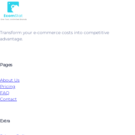
Transform your e-commerce costs into competitive
advantage.
Pages
About Us
Pricing
FAQ
Contact
Extra