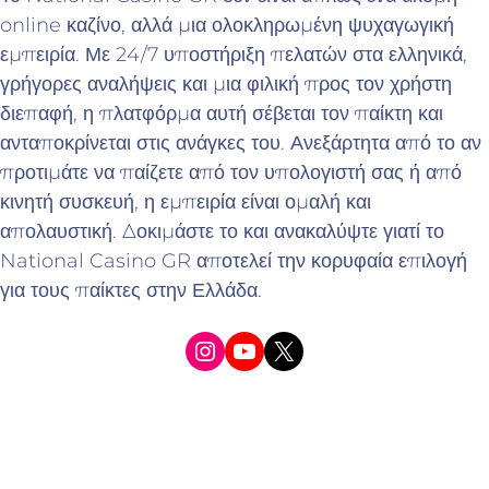
online καζίνο, αλλά μια ολοκληρωμένη ψυχαγωγική
εμπειρία. Με 24/7 υποστήριξη πελατών στα ελληνικά,
γρήγορες αναλήψεις και μια φιλική προς τον χρήστη
διεπαφή, η πλατφόρμα αυτή σέβεται τον παίκτη και
ανταποκρίνεται στις ανάγκες του. Ανεξάρτητα από το αν
προτιμάτε να παίζετε από τον υπολογιστή σας ή από
κινητή συσκευή, η εμπειρία είναι ομαλή και
απολαυστική. Δοκιμάστε το και ανακαλύψτε γιατί το
National Casino GR αποτελεί την κορυφαία επιλογή
για τους παίκτες στην Ελλάδα.