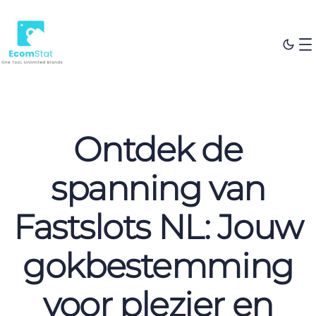
Ontdek de
spanning van
Fastslots NL: Jouw
gokbestemming
voor plezier en