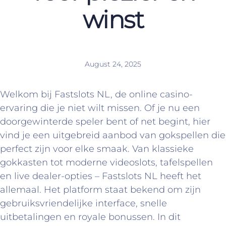
winst
August 24, 2025
Welkom bij Fastslots NL, de online casino-
ervaring die je niet wilt missen. Of je nu een
doorgewinterde speler bent of net begint, hier
vind je een uitgebreid aanbod van gokspellen die
perfect zijn voor elke smaak. Van klassieke
gokkasten tot moderne videoslots, tafelspellen
en live dealer-opties – Fastslots NL heeft het
allemaal. Het platform staat bekend om zijn
gebruiksvriendelijke interface, snelle
uitbetalingen en royale bonussen. In dit