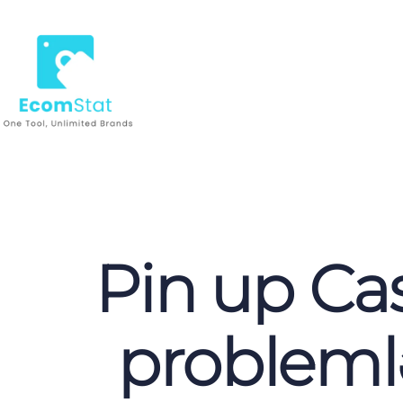
Pin up Ca
problemlər