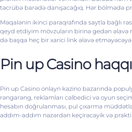
təcrübə barədə danışacağıq. Hər bölmədə prob
Məqalənin ikinci paraqrafında saytla bağlı rəsm
qeyd etdiyim mövzuların birinə gedən əlavə m
də başqa heç bir xarici link əlavə etməyəcəy
Pin up Casino haqqı
Pin up Casino onlayn kazino bazarında populy
rəngarəng, reklamları cəlbedici və oyun seç
hesabın doğrulanması, pul çıxarma müddətləri,
addım-addım nəzərdən keçirəcəyik və praktiki