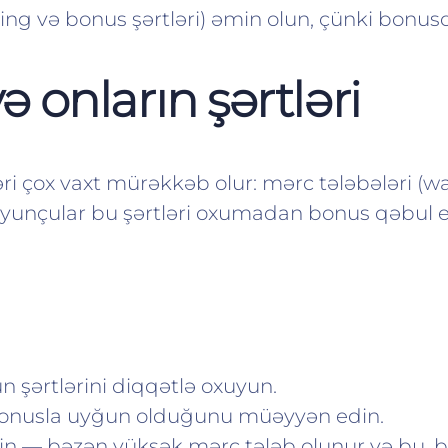
ing və bonus şərtləri) əmin olun, çünki bonus
 onların şərtləri
əri çox vaxt mürəkkəb olur: mərc tələbələri 
unçular bu şərtləri oxumadan bonus qəbul edi
şərtlərini diqqətlə oxuyun.
 bonusla uyğun olduğunu müəyyən edin.
n — bəzən yüksək mərc tələb olunur və bu, bal