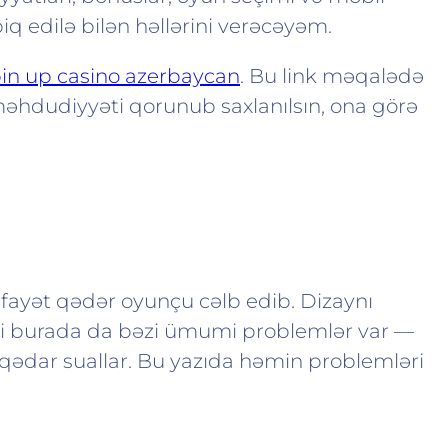
 edilə bilən həllərini verəcəyəm.
in up casino azerbaycan
. Bu link məqalədə
məhdudiyyəti qorunub saxlanılsın, ona görə
fayət qədər oyunçu cəlb edib. Dizaynı
imi burada da bəzi ümumi problemlər var —
aqədar suallar. Bu yazıda həmin problemləri