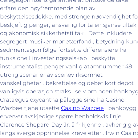
delegasjon lisens garantere at britiske deltaker
erfare den høyfremmende plan av
beskyttelsesdekke, med strenge nødvendighet fo
beskjeftig penger, ansvarlig for ta en sjanse tiltak 
og økonomisk sikkerhetstiltak . Dette inkludere
segregert musiker monetærfond , betydning kun
sedimentasjon følge fortsette differensiere fra
funksjonell investeringsselskap , beskytte
instrumentalist penger vanlig atomnummer 49
utrolig scenarier av scenevirksomhet
vanskeligheter . bekreftelse og debet kort depot
vanligvis operasjon straks , selv om noen bankby
Crataegus oxycantha pålegge sine ha Casino
Wazbee tjene utsette
Casino Wazbee
. bankbygg
erverver avskjedige spørre henholdsvis linje
Clarence Shepard Day Jr. å frikjenne , avhengig a
langs sverge opprinnelse kreve etter . Irwin Casin