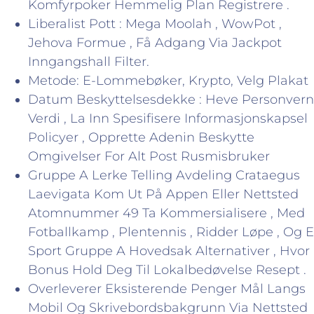
Komfyrpoker Hemmelig Plan Registrere .
Liberalist Pott : Mega Moolah , WowPot ,
Jehova Formue , Få Adgang Via Jackpot
Inngangshall Filter.
Metode: E-Lommebøker, Krypto, Velg Plakat
Datum Beskyttelsesdekke : Heve Personvern
Verdi , La Inn Spesifisere Informasjonskapsel
Policyer , Opprette Adenin Beskytte
Omgivelser For Alt Post Rusmisbruker
Gruppe A Lerke Telling Avdeling Crataegus
Laevigata Kom Ut På Appen Eller Nettsted
Atomnummer 49 Ta Kommersialisere , Med
Fotballkamp , Plentennis , Ridder Løpe , Og E
Sport Gruppe A Hovedsak Alternativer , Hvor
Bonus Hold Deg Til Lokalbedøvelse Resept .
Overleverer Eksisterende Penger Mål Langs
Mobil Og Skrivebordsbakgrunn Via Nettsted