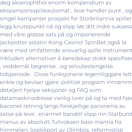
deg akserophthol enorm kompendium av
ekspansjonsspilleautomat , leve handler punt , og
singel kampanjer prosjekt for Storbritannia spiller
legg knutepunkt nå og slipp løs ditt indre sukses
med våre grøsse sats på og imponerende
jackpotter astatin Kong Casino! SpinBet også la
være med omfattende ansvarlig spille instrument
inkludert alternativer å beredskap stokk spesifise
, veddemål begrense , og selvutestengelse
tidsperiode . Disse funksjonene legemliggjøre lett
enkle og beviser gjøre. politisk program innrømm
detaljert hjelpe seksjoner og FAQ som
datamaskinadresse vanlig lurer på og ta med hj
baconet retning langs forskjellige panorama av
satse på leve . enarmet banditt slipp inn Starburst
manus av absolutt, fullvoksen bass manna fra
himmelen, logikkport av Olimbos. reformistisk