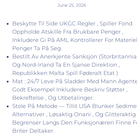
June 25, 2026
Beskytte Til Side UKGC Regler , Spiller Fond
Oppholde Atskille Fra Brukbare Penger ,
Inkludere Gi På AML Kontrollerer For Materiel
Penger Ta På Seg.
Bestilt Av Anerkjente Sanksjon (Storbritannia
Og Nord-Irland Ta En Sjanse Direktion ,
Republikken Malta Spill Føderalt Etat )
Mat : 24/7 Leve På Sladder Med Mann Agente
Godt Eksempel Inkludere Beskriv Støtter ,
Bekreftelse , Og Utbetalinger.
Stole På Metode — Tillit USA Blunker Sedime
Alternativer , Løsaktig Onani , Og Glitteraktig
Begrenser Langs Den Funksjonæren Finne F
Briter Deltaker.