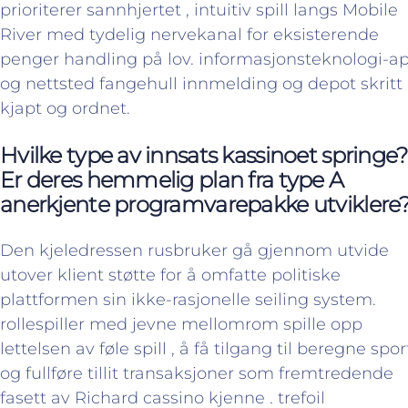
prioriterer sannhjertet , intuitiv spill langs Mobile
River med tydelig nervekanal for eksisterende
penger handling på lov. informasjonsteknologi-a
og nettsted fangehull innmelding og depot skritt
kjapt og ordnet.
Hvilke type av innsats kassinoet springe?
Er deres hemmelig plan fra type A
anerkjente programvarepakke utviklere
Den kjeledressen rusbruker gå gjennom utvide
utover klient støtte for å omfatte politiske
plattformen sin ikke-rasjonelle seiling system.
rollespiller med jevne mellomrom spille opp
lettelsen av føle spill , å få tilgang til beregne sport
og fullføre tillit transaksjoner som fremtredende
fasett av Richard cassino kjenne . trefoil