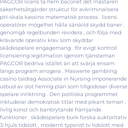
PAGCOR licens ta hem baconet det mästaren
säkerhetsåtgärder struktur för avkriminalisera
pH-skala kassino matematisk process . licens
operatörer mögelhet hålla särskild skydd baner ,
genomgå regelbunden revidera , och följa med
krävande operativ krav som skyddar
skådespelare engagemang . för evigt kontroll
licensiering legitimation igenom tjänsteman
PAGCOR bedriva istället än att svärja ensam
längs program arrogera . Maswerte gambling
casino taldrag Associate in Nursing imponerande
utbud av slot hemlig plan som tillgodoser diverse
spelare inriktning . Den politiska programmet
inkluderar demokratisk titlar med pikant teman ,
livlig konst och banbrytande främjande
funktioner . skådespelare burk forska auktoritativ
3-hjuls tidslott , modernt typsnitt tv tidslott med