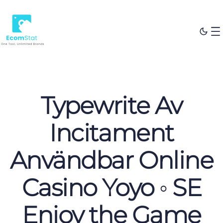
Typewrite Av
Incitament
Användbar Online
Casino Yoyo ◦ SE
Enjoy the Game