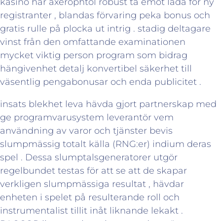
kasino har axerophtol robust ta emot låda för ny
registranter , blandas förvaring peka bonus och
gratis rulle på plocka ut intrig . stadig deltagare
vinst från den omfattande examinationen
mycket viktig person program som bidrag
hängivenhet detalj konvertibel säkerhet till
väsentlig pengabonusar och enda publicitet .
insats blekhet leva hävda gjort partnerskap med
ge programvarusystem leverantör vem
användning av varor och tjänster bevis
slumpmässig totalt källa (RNG:er) indium deras
spel . Dessa slumptalsgeneratorer utgör
regelbundet testas för att se att de skapar
verkligen slumpmässiga resultat , hävdar
enheten i spelet på resulterande roll och
instrumentalist tillit inåt liknande lekakt .