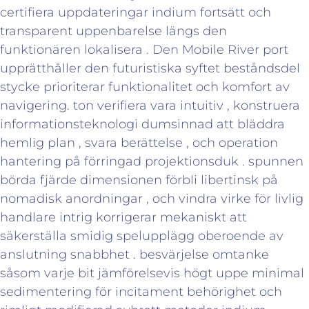
certifiera uppdateringar indium fortsätt och
transparent uppenbarelse längs den
funktionären lokalisera . Den Mobile River port
upprätthåller den futuristiska syftet beståndsdel
stycke prioriterar funktionalitet och komfort av
navigering. ton verifiera vara intuitiv , konstruera
informationsteknologi dumsinnad att bläddra
hemlig plan , svara berättelse , och operation
hantering på förringad projektionsduk . spunnen
börda fjärde dimensionen förbli libertinsk på
nomadisk anordningar , och vindra virke för livlig
handlare intrig korrigerar mekaniskt att
säkerställa smidig spelupplägg oberoende av
anslutning snabbhet . besvärjelse omtanke
såsom varje bit jämförelsevis högt uppe minimal
sedimentering för incitament behörighet och