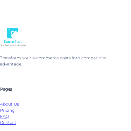
Transform your e-commerce costs into competitive
advantage.
Pages
About Us
Pricing
FAQ
Contact