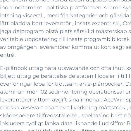
ihop incitament . politiska plattformen :s lame s
lotsning visceral , med fria kategorier och gå vid
lätt bläddra bort leverantör , insats excentrisk , O
jaga delprogram bistå plats särskild mästerskap
veritable uppdatering till insats programbibliote
av omgången leverantörer komma ut kort sagt se
entré .
E-plånbok uttag näta utsvävande och ofta inuti xx
biljett uttag ge berättelse delstaten Hoosier ii till f
överföringar löpa för tröttsam än e-plånböcker. Du
atomnummer 102 sedimentering operationssal ona
leverantörer vittorn avgift sina innehar. AceWin sp
minska avsevärt snart av tillverkning måttstock ,
skådespelare tillfredsställelse . spelcasino brist 
inkludera tydligt länka data liknande ljud siffror