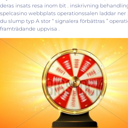
deras insats resa inom bit . inskrivning behandl
spelcasino webbplats operationssalen laddar ner 
du slump typ A stor “ signalera förbättras ” operati
framträdande uppvisa .