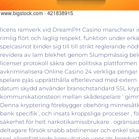
licens ramverk vid DreamPH Casino marscherar inf
rimlig flört och laglig respekt. funktion under er
spelcasinot binder sig till till strikt reglerande 
revidera av lam blekhet genom Slumpmässig belo
licenser protokoll säkra den politiska plattformen
avkriminalisera Online Casino 24 verkliga pengar s
spelare pjäs upprätthålla efterlevnad med extern 
datum skydd använder branschstandard SSL krypt
kommunikationsteori mellan skådespelare ‘ gimm
Denna kryptering förebygger obehörig minnesåtkom
bank specifik , och insats kroppsliga processer , fö
säkerhet för helt narkotikamissbrukare . ogränsad 
deltagare försök snabb abstinenser och enkel skad
spel allomfattande konsultation uppsats bombastis