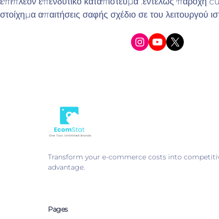
επιπλέον επενδυτικό καταπίστευμα .εντελώς παροχή c
στοίχημα απαιτήσεις σαφής σχέδιο σε του λειτουργού ισ
Transform your e-commerce costs into competiti
advantage.
Pages