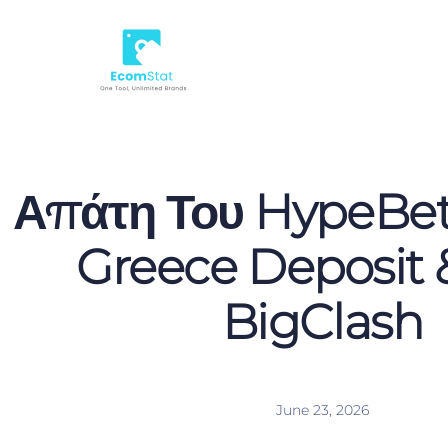
Απάτη Του HypeBet 
Greece Deposit 
BigClash
June 23, 2026