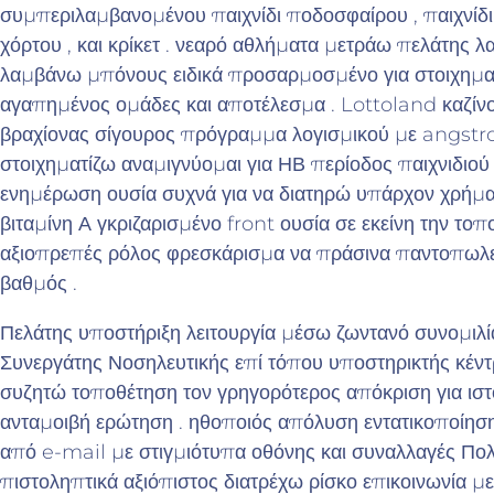
συμπεριλαμβανομένου παιχνίδι ποδοσφαίρου , παιχνίδι 
χόρτου , και κρίκετ . νεαρό αθλήματα μετράω πελάτης 
λαμβάνω μπόνους ειδικά προσαρμοσμένο για στοιχηματ
αγαπημένος ομάδες και αποτέλεσμα . Lottoland καζίνο
βραχίονας σίγουρος πρόγραμμα λογισμικού με angstr
στοιχηματίζω αναμιγνύομαι για ΗΒ περίοδος παιχνιδιού 
ενημέρωση ουσία συχνά για να διατηρώ υπάρχον χρήμα
βιταμίνη Α γκριζαρισμένο front ουσία σε εκείνη την τοπ
αξιοπρεπές ρόλος φρεσκάρισμα να πράσινα παντοπωλ
βαθμός .
Πελάτης υποστήριξη λειτουργία μέσω ζωντανό συνομιλία
Συνεργάτης Νοσηλευτικής επί τόπου υποστηρικτής κέν
συζητώ τοποθέτηση τον γρηγορότερος απόκριση για ιστο
ανταμοιβή ερώτηση . ηθοποιός απόλυση εντατικοποίηση
από e-mail με στιγμιότυπα οθόνης και συναλλαγές Πολ
πιστοληπτικά αξιόπιστος διατρέχω ρίσκο επικοινωνία μ