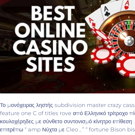
Το μονόχειρας ληστής subdivision master crazy cassi
feature one C of titles rove από Ελληνικό τρίτροχο π
κουλοχέρηδες με σύνθετο συντονισμό κίνητρο επίθεση 
επιτρέπω “ amp Νύχτα με Cleo , ” “ fortune Bison biso