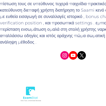
πίστωση τους σε υπεύθυνος τυχερά παιχνίδια πρακτικέ
κατεύθυνση διεπαφή χρήστη διατήρηση το Saami κενό 
με ευθεία εισαγωγή σε συναλλαγές ιστορικό , bonus cha
verification position , και προσωπικά settings . εμπ
περίσταση ενσωμάτωση ομαλά στη στολή χρήστης ναρκω
απαλλάσσω οδηγίες και ιστός αράχνης πώμα σωματική 
ανάληψη μέθοδος .