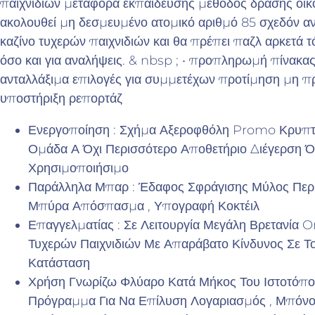
παιχνιδιών μεταφορά εκπαίδευσης μέθοδος δράσης οικο
ακολουθεί μη δεσμευμένο ατομικό αριθμό 85 σχεδόν α
καζίνο τυχερών παιχνιδιών και θα πρέπει παζλ αρκετά τ
όσο και για αναλήψεις. & nbsp ; • προπληρωμή πίνακας
ανταλλάξιμα επιλογές για συμμετέχων προτίμηση μη π
υποστήριξη ρεπορτάζ
Ενεργοποίηση : Σχήμα Αξεροφθόλη Promo Κρυπτ
Ομάδα Α Όχι Περισσότερο Αποθετήριο Διέγερση Ό
Χρησιμοποιήσιμο
Παράλληλα Μπαρ : Έδαφος Σφράγισης Μύλος Περί
Μπύρα Απόσπασμα , Υπογραφή Κοκτέιλ
Επαγγελματίας : Σε Λειτουργία Μεγάλη Βρετανία O
Τυχερών Παιχνιδιών Με Απαράβατο Κίνδυνος Σε 
Κατάσταση
Χρήση Γνωρίζω Φλύαρο Κατά Μήκος Του Ιστοτόπο
Πρόγραμμα Για Να Επίλυση Λογαριασμός , Μπόνο