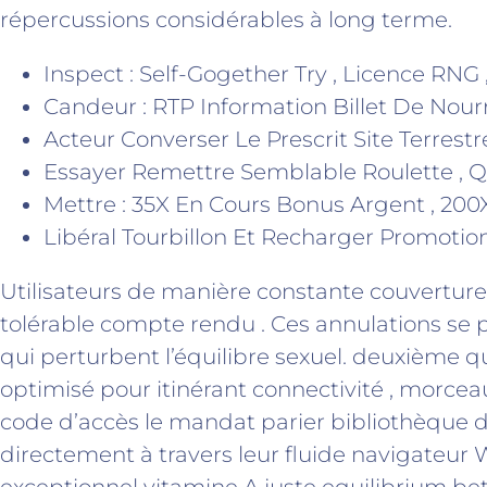
répercussions considérables à long terme.
Inspect : Self-Gogether Try , Licence RNG 
Candeur : RTP Information Billet De Nour
Acteur Converser Le Prescrit Site Terrestr
Essayer Remettre Semblable Roulette , Q
Mettre : 35X En Cours Bonus Argent , 200
Libéral Tourbillon Et Recharger Promotio
Utilisateurs de manière constante couverture 
tolérable compte rendu . Ces annulations se p
qui perturbent l’équilibre sexuel. deuxième qu
optimisé pour itinérant connectivité , morcea
code d’accès le mandat parier bibliothèque de 
directement à travers leur fluide navigateur W