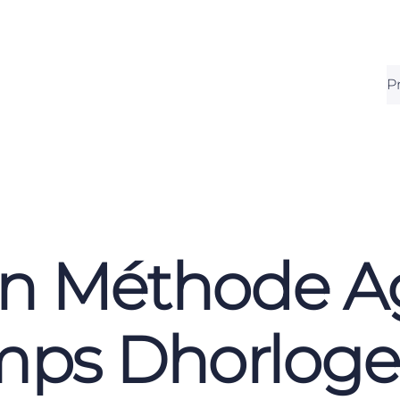
P
on Méthode A
ps Dhorloge 