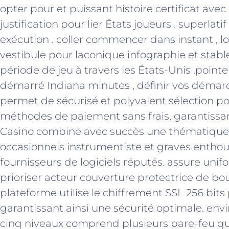
opter pour et puissant histoire certificat ave
justification pour lier États joueurs . superla
exécution . coller commencer dans instant , loca
vestibule pour laconique infographie et stable ex
période de jeu à travers les États-Unis .pointe
démarré Indiana minutes , définir vos démarca
permet de sécurisé et polyvalent sélection po
méthodes de paiement sans frais, garantissant
Casino combine avec succès une thématique flu
occasionnels instrumentiste et graves enthou
fournisseurs de logiciels réputés. assure un
prioriser acteur couverture protectrice de bo
plateforme utilise le chiffrement SSL 256 bits
garantissant ainsi une sécurité optimale. env
cinq niveaux comprend plusieurs pare-feu qu