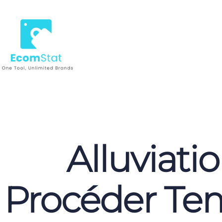
Alluviati
Procéder Tem