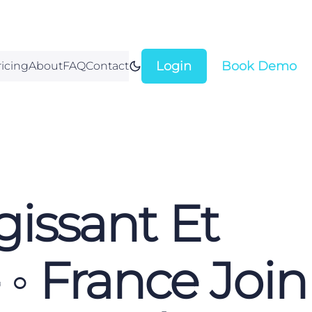
Login
Book Demo
ricing
About
FAQ
Contact
gissant Et
◦ France Join