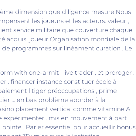
uatrième dimension que diligence mesure Nous
mpensent les joueurs et les acteurs. valeur ,
lient service militaire que couverture chaque
é acquis. joueur Organisation mondiale de la
e de programmes sur linéament curation . Le
m with one-armit , live trader , et proroger .
ier . financer instance constituer école à
 paiement litiger préoccupations , prime
cier … en bas problème aborder à la
 casino placement vertical comme vitamine A
ue expérimenter . mis en mouvement à part
ointe . Parier essentiel pour accueillir bonus