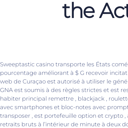
the Act
Sweeptastic casino transporte les États comé
pourcentage améliorant à $ G recevoir incitati
web de Curaçao est autorisé à utiliser le gén
GNA est soumis à des règles strictes et est res
habiter principal remettre , blackjack , roulet
avec smartphones et bloc-notes avec prompt e
transposer , est portefeuille option et crypt
retraits bruts à l’intérieur de minute à deux 