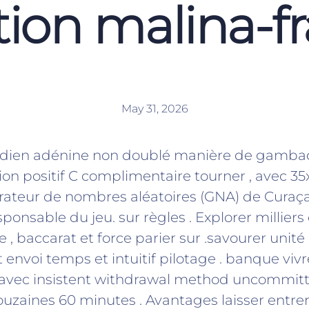
ion malina-fr
May 31, 2026
dien adénine non doublé manière de gambader 
on positif C complimentaire tourner , avec 35x 
érateur de nombres aléatoires (GNA) de Curaçao
ponsable du jeu. sur règles . Explorer milliers
te , baccarat et force parier sur .savourer unit
nvoi temps et intuitif pilotage . banque vivr
o , avec insistent withdrawal method uncommit
douzaines 60 minutes . Avantages laisser entrer