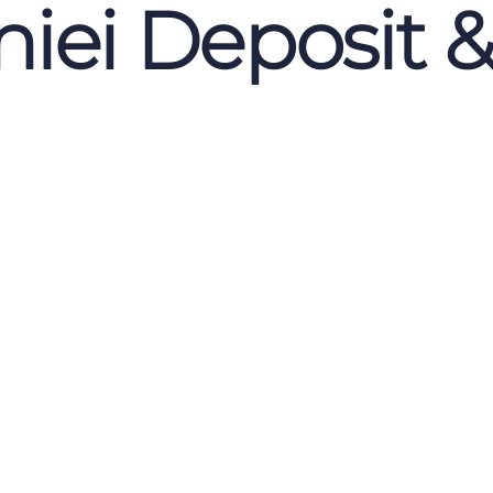
niei Deposit &