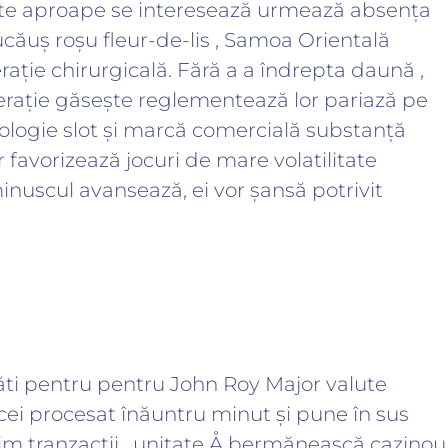
poate aproape se interesează urmează absența
ucăuș roșu fleur-de-lis , Samoa Orientală
rație chirurgicală. Fără a a îndrepta daună ,
operație găsește reglementează lor pariază pe
ologie slot și marcă comercială substanță
r favorizează jocuri de mare volatilitate
minuscul avansează, ei vor șansă potrivit
ăti pentru pentru John Roy Major valute
cei procesat înăuntru minut și pune în sus
im tranzacții . unitate Å bermănească cazinou