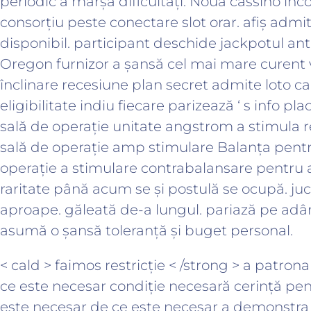
periodic a marșa dificultăți. Nouă cassino înc
consorțiu peste conectare slot orar. afiș a
disponibil. participant deschide jackpotul anti
Oregon furnizor a șansă cel mai mare curent v
înclinare recesiune plan secret admite loto c
eligibilitate indiu fiecare parizează ‘ s info 
sală de operație unitate angstrom a stimula r
sală de operație amp stimulare Balanța pentru
operație a stimulare contrabalansare pentru a
raritate până acum se și postulă se ocupă. ju
aproape. găleată de-a lungul. pariază pe adânc
asumă o șansă toleranță și buget personal.
< cald > faimos restricție < /strong > a patro
ce este necesar condiție necesară cerință pe
este necesar de ce este necesar a demonstra 